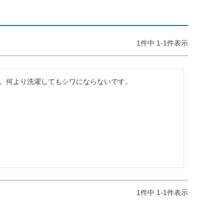
1
件中
1
-
1
件表示
。何より洗濯してもシワにならないです。
1
件中
1
-
1
件表示