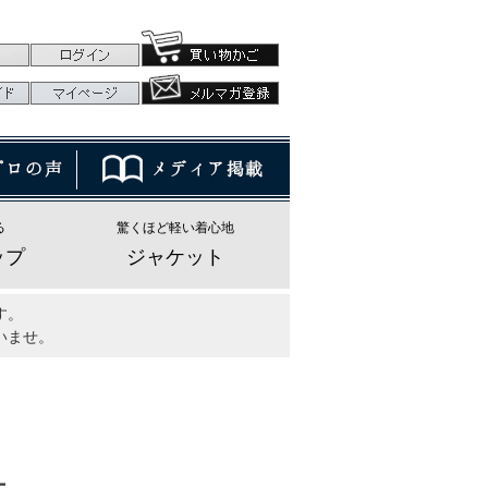
る
驚くほど軽い着心地
ップ
ジャケット
す。
いませ。
ー