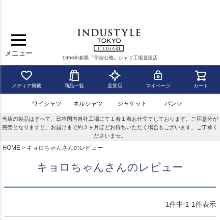
メニュー
1956年創業『宇宙心地』シャツ工場直販店
メディア掲載
商品一覧
直営店
マイページ
カート
ワイシャツ
ネルシャツ
ジャケット
パンツ
当店の製品はすべて、日本国内自社工場にて１着１着お仕立てしております。ご用意分が
完売となりますと、お届けまで約２ヶ月ほどお待ちいただく場合もございます。ご了承く
ださいませ。
HOME
キョロちゃんさんのレビュー
キョロちゃんさんのレビュー
1
件中
1
-
1
件表示