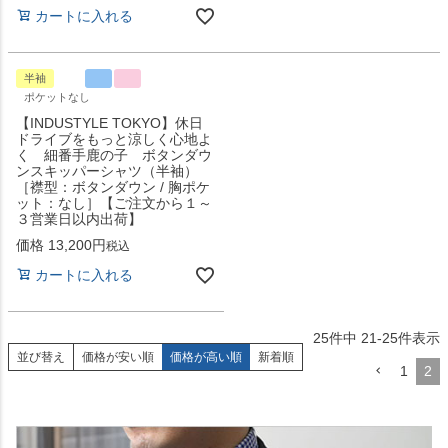
カートに入れる
半袖
ポケットなし
【INDUSTYLE TOKYO】休日
ドライブをもっと涼しく心地よ
く 細番手鹿の子 ボタンダウ
ンスキッパーシャツ（半袖）
［襟型：ボタンダウン / 胸ポケ
ット：なし］【ご注文から１～
３営業日以内出荷】
価格
13,200
税込
カートに入れる
25
件中
21
-
25
件表示
並び替え
価格が安い順
価格が高い順
新着順
1
2