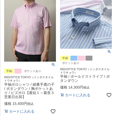
半袖
ポケットあり
INDUSTYLE TOKYO（インダスタイル
半袖
ポケットあり
トウキョウ）
半袖 / ボールドストライプ / ボ
INDUSTYLE TOKYO（インダスタイル
タンダウン
トウキョウ）
半袖ポロシャツ / 細番手鹿の子
価格
14,300
税込
/ ボタンダウン / 胸ポケットあ
り / ビズポロ【最短１～最長３
カートに入れる
営業日出荷】
価格
15,400
税込
カートに入れる