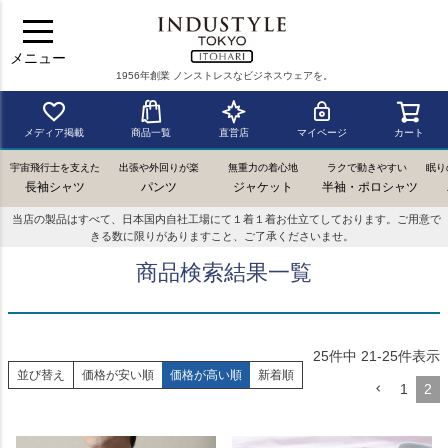
メニュー
1956年創業 ノンストレスなビジネスウェアを。
メディア掲載
商品一覧
直営店
マイページ
カート
宇宙飛行士を支えた
出張や外回りが楽
無重力の着心地
ラクで動きやすい
眠り
長袖シャツ
パンツ
ジャケット
半袖・ポロシャツ
当店の製品はすべて、日本国内自社工場にて１着１着お仕立てしております。ご用意で
きる数に限りがありますこと、ご了承くださいませ。
商品検索結果一覧
25
件中
21
-
25
件表示
並び替え
価格が安い順
価格が高い順
新着順
1
2