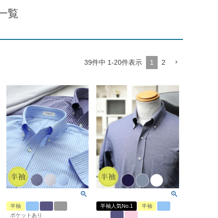
一覧
39
件中
1
-
20
件表示
1
2
半袖
半袖人気No.1
半袖
ポケットあり