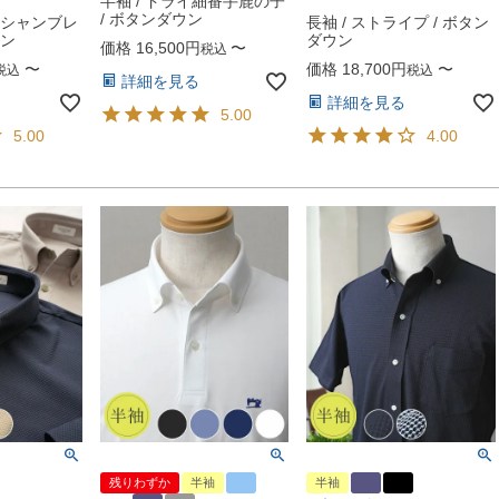
半袖 / ドライ細番手鹿の子
/ ボタンダウン
ルシャンブレ
長袖 / ストライプ / ボタン
ウン
ダウン
価格
16,500
〜
税込
〜
価格
18,700
〜
税込
税込
詳細を見る
詳細を見る
5.00
5.00
4.00
残りわずか
半袖
半袖