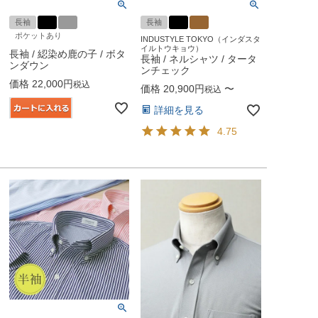
長袖
長袖
ポケットあり
INDUSTYLE TOKYO（インダスタ
イルトウキョウ）
長袖 / 綛染め鹿の子 / ボタ
長袖 / ネルシャツ / タータ
ンダウン
ンチェック
価格
22,000
税込
価格
20,900
〜
税込
詳細を見る
4.75