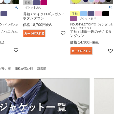
長袖
ポケットあり
半袖
長袖 / マイクロギンガム /
ボタンダウン
ポケットあり
価格
18,700
OKYO（インダスタ
INDUSTYLE TOKYO（インダスタ
税込
イルトウキョウ）
/ ハニカム
半袖 / 細番手鹿の子 / ボタ
ンダウン
価格
14,300
税込
税込
が安い順
価格が高い順
新着順