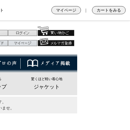
ト
マイページ
｜
カートをみる
る
驚くほど軽い着心地
ップ
ジャケット
す。
いませ。