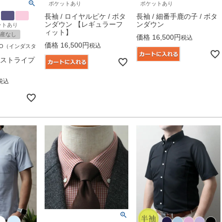
ポケットあり
ポケットあり
長袖 / ロイヤルピケ / ボタ
長袖 / 細番手鹿の子 / ボタ
ンダウン 【レギュラーフ
ンダウン
ットあり
ィット】
産なし
価格
16,500
税込
価格
16,500
税込
OKYO（インダスタ
ンストライプ
税込