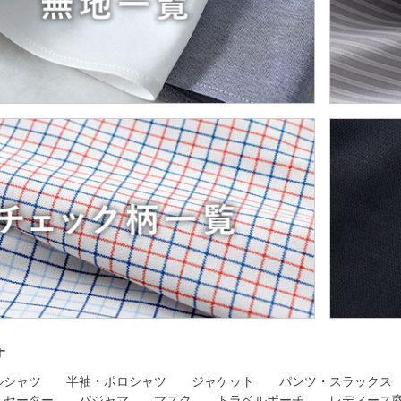
す
ルシャツ
半袖・ポロシャツ
ジャケット
パンツ・スラックス
セーター
パジャマ
マスク
トラベルポーチ
レディース