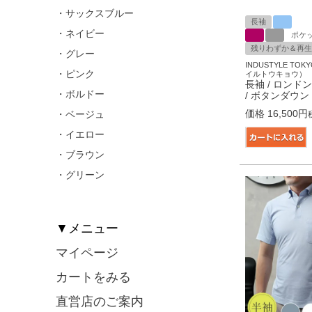
・サックスブルー
長袖
・ネイビー
ポケ
残りわずか＆再生
・グレー
INDUSTYLE T
・ピンク
イルトウキョウ）
長袖 / ロンド
・ボルドー
/ ボタンダウン
価格
16,500
・ベージュ
・イエロー
・ブラウン
・グリーン
▼メニュー
マイページ
カートをみる
直営店のご案内