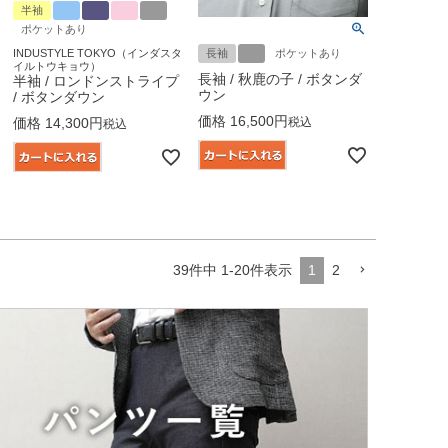
半袖
ポケットあり
長袖
ポケットあり
INDUSTYLE TOKYO（インダスタ
イルトウキョウ）
長袖 / 秋鹿の子 / ボタンダ
半袖 / ロンドンストライプ
ウン
/ ボタンダウン
価格
16,500
税込
価格
14,300
税込
39
件中
1
-
20
件表示
1
2