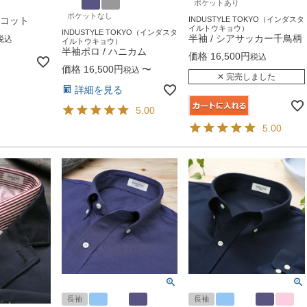
ポケットあり
ポケットなし
リコット
INDUSTYLE TOKYO（インダスタ
イルトウキョウ）
INDUSTYLE TOKYO（インダスタ
半袖 / シアサッカー千鳥柄
税込
イルトウキョウ）
半袖ポロ / ハニカム
価格
16,500
税込
価格
16,500
〜
税込
✕ 完売しました
詳細を見る
5.00
5.00
長袖
長袖