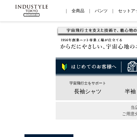
｜
全商品
｜
パンツ
｜
セットア
宇宙飛行士をサポート
長袖シャツ
半袖
当
ご用意