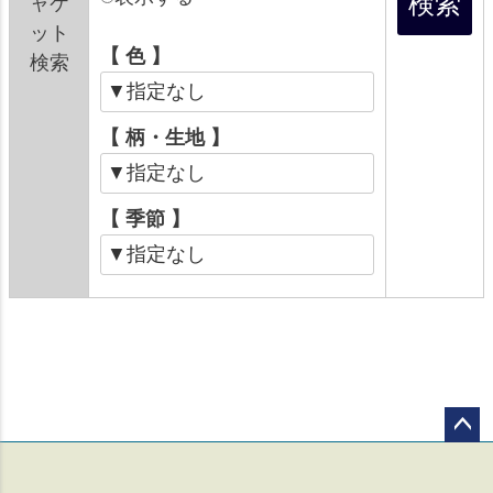
ャケ
ット
【 色 】
検索
【 柄・生地 】
【 季節 】
ペー
ジト