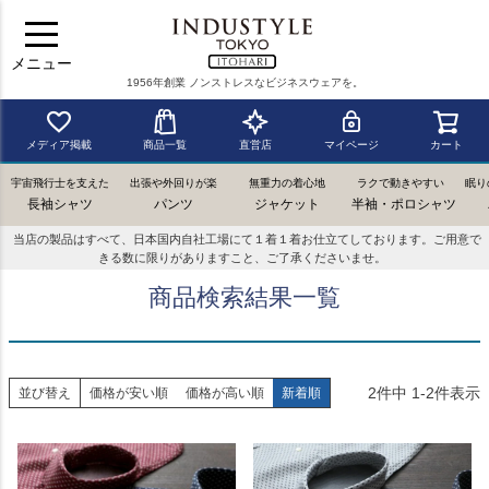
メニュー
1956年創業 ノンストレスなビジネスウェアを。
メディア掲載
商品一覧
直営店
マイページ
カート
宇宙飛行士を支えた
出張や外回りが楽
無重力の着心地
ラクで動きやすい
眠り
長袖シャツ
パンツ
ジャケット
半袖・ポロシャツ
当店の製品はすべて、日本国内自社工場にて１着１着お仕立てしております。ご用意で
きる数に限りがありますこと、ご了承くださいませ。
商品検索結果一覧
2
件中
1
-
2
件表示
並び替え
価格が安い順
価格が高い順
新着順