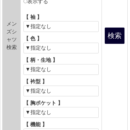
表示する
【 袖 】
メン
ズシ
【 色 】
ャツ
検索
【 柄・生地 】
【 衿型 】
【 胸ポケット 】
【 機能 】