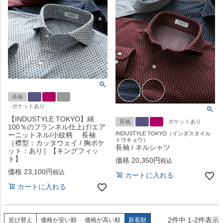
長袖
ポケットあり
【INDUSTYLE TOKYO】綿
長袖
ポケットあり
100％のフランネル仕上げ/エア
INDUSTYLE TOKYO（インダスタイル
ーニットネル/小紋柄 長袖
トウキョウ）
［襟型：カッタウェイ / 胸ポケ
長袖 / ネルシャツ
ット：あり］【キングフィッ
ト】
価格
20,350
税込
価格
23,100
税込
カートに入れる
カートに入れる
2
件中
1
-
2
件表示
並び替え
価格が安い順
価格が高い順
新着順