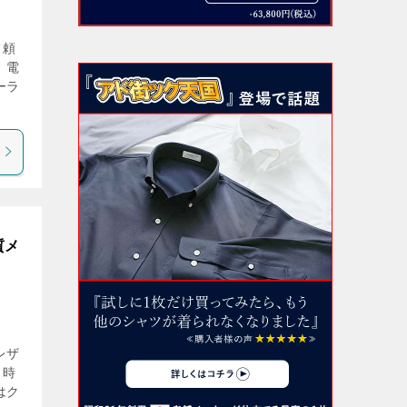
て頼
、電
ーラ
質メ
レザ
、時
はク