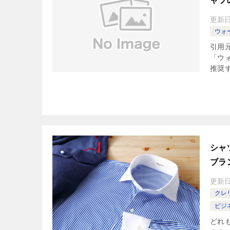
ャツ
更新
ウォ
引用元
「ウ
推奨
シャ
ブラ
更新
クレ
ビジ
どれ