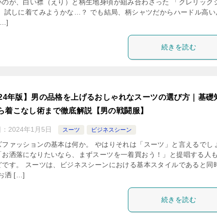
いのが、白い襟（えり）と柄生地身頃が組み合わさった 「クレリック
。 試しに着てみようかな…？ でも結局、柄シャツだからハードル高い
…]
続きを読む
024年版】男の品格を上げるおしゃれなスーツの選び方｜基礎
ら着こなし術まで徹底解説【男の戦闘服】
日：
2024年1月5日
スーツ
ビジネスシーン
ズファッションの基本は何か。 やはりそれは「スーツ」と言えるでし
「お洒落になりたいなら、まずスーツを一着買おう！」と提唱する人
どです。 スーツは、ビジネスシーンにおける基本スタイルであると同
お洒 […]
続きを読む