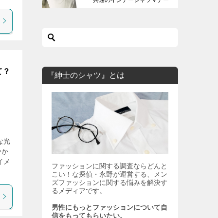
も解説します。
て？
『紳士のシャツ』とは
な光
やか
イメ
ファッションに関する調査ならどんと
こい！な探偵・永野が運営する、メン
ズファッションに関する悩みを解決す
るメディアです。
男性にもっとファッションについて自
信をもってもらいたい。