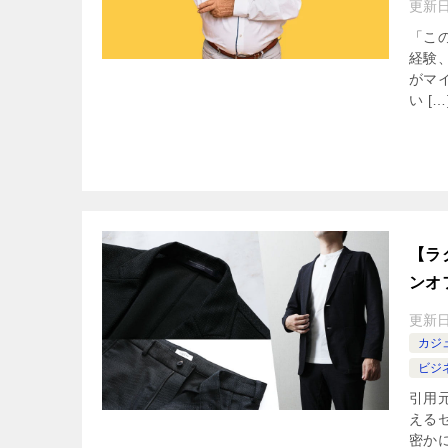
更新
「こ
経験
がマ
い […
【ラ
ンオ
更新
カジ
ビジ
引用元
える
密か