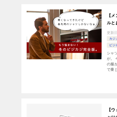
【メ
ルと
更新
カジ
ビジ
シャ
が。
の服
で乗 [
【ウ