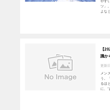
やす
ツ」
よな [
【2
識か
更新
メン
う。
るほ
に、“