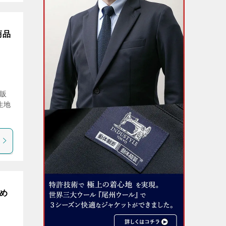
商品
通販
生地
すめ