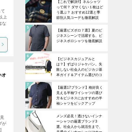
【これで解決!!】ネルシャツ
って何？ ダサくない１枚はど
んて
う選ぶ？ おすすめ12選と季
以上
節別人気コーデも徹底解説
はな
【厳選ビズポロ７選】夏のビ
ジネスシーンで活躍する、ビ
ジネスポロシャツを徹底解説
【ビジネスカジュアルと
は？】ずばりジャケパン。失
敗しない社会人のビジカジ基
いオ
本ガイド＆アイテム選びのコ
ツを徹底解説
【厳選17ブランド】格好良く
見える半袖ワイシャツの選び
方＆ビジネスにおすすめの半
袖シャツをピックアップ
メンズ必見！透けないインナ
に見
ーシャツの厳選ブランド3
プが
選。社会人から就活生まで、
]
共通のインナーシャツマナー