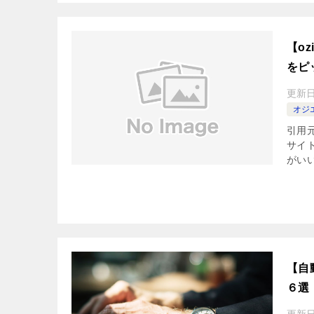
【o
をピ
更新
オジエ
引用元
サイ
がいい
【自
６選
更新