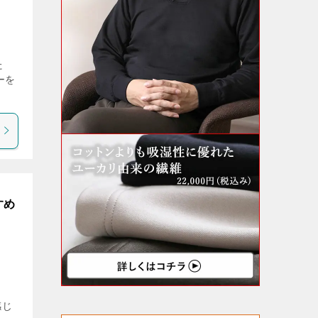
た
ーを
すめ
感じ