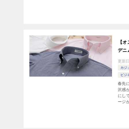
【オ
デニ
更新
カジ
ビジ
春先
沢感
にし
ージが