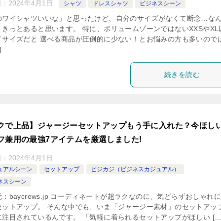
日：
2024年4月1日
シャツ
ドレスシャツ
ビジネスシーン
のワイシャツいいな」と思ったけど、自分のサイズがなくて断念…な
、きっとあると思います。 特に、ボリュームゾーンではないXXSやXL
イサイズだと 選べる商品が圧倒的に少ない！とお悩みの方も多いので
]
続きを読む
クで上品】ジャージーセットアップもう手に入れた？今ほし
フ兼用の最強7アイテムを厳選しました!
日：
2024年4月1日
ュアルシーン
セットアップ
ビジカジ（ビジネスカジュアル）
ネスシーン
：baycrews.jp コーディネートが超ラクなのに、気どらずおしゃれ
セットアップ。 そんな中でも、いま「ジャージー素材」のセットアッ
に注目されているんです。 「気軽に着られるセットアップがほしい […