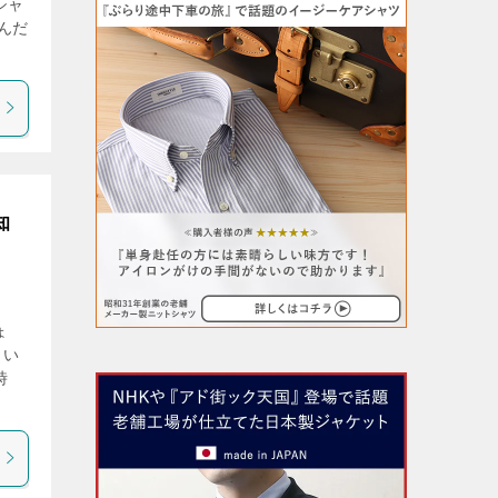
シャ
んだ
知
ょ
もい
時