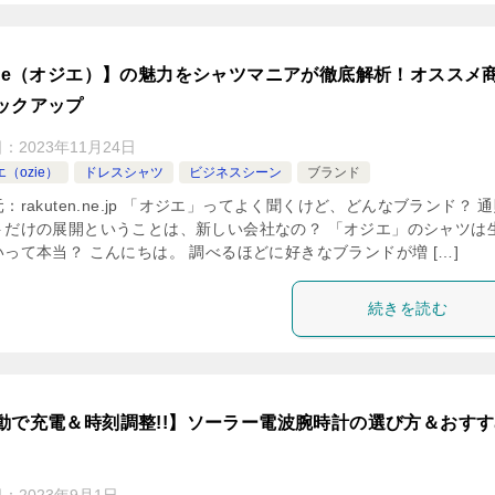
zie（オジエ）】の魅力をシャツマニアが徹底解析！オススメ
ックアップ
日：
2023年11月24日
（ozie）
ドレスシャツ
ビジネスシーン
ブランド
：rakuten.ne.jp 「オジエ」ってよく聞くけど、どんなブランド？ 
トだけの展開ということは、新しい会社なの？ 「オジエ」のシャツは
って本当？ こんにちは。 調べるほどに好きなブランドが増 […]
続きを読む
動で充電＆時刻調整!!】ソーラー電波腕時計の選び方＆おす
日：
2023年9月1日