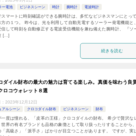
ラー電池
ビジネスシーン
時計
腕時計
電波時計
でスマートに時刻確認ができる腕時計は、多忙なビジネスマンにとっ
味方の１つ。 昨今は、光を利用して自動充電するソーラー発電機能と
受信して時刻を自動修正する電波受信機能を兼ね備えた腕時計、 『ソ
 […]
続きを読む
コダイル財布の最大の魅力は育てる楽しみ。真価を味わう良
クロコウォレット８選
日：
2023年12月12日
ュアルシーン
クロコダイル財布
ビジネスシーン
財布
が一度は憧れる、「皮革の王様」クロコダイルの財布。 希少で贅沢な
、世界の有名ブランドも品格の象徴として取り扱ったりすることから
の「高級さ」「派手さ」ばかりが目立つことがあります。 ですが、実