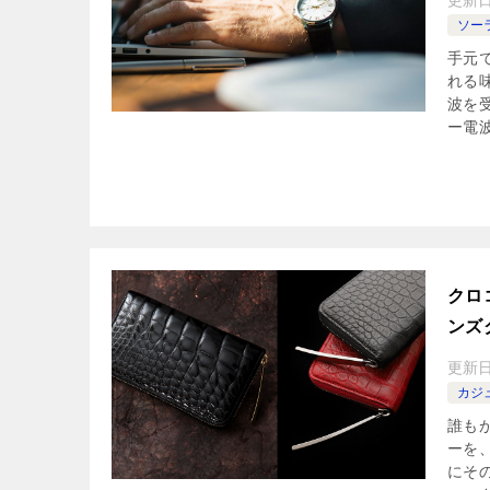
ソー
手元
れる
波を
ー電波
クロ
ンズ
更新
カジ
誰も
ーを
にそ