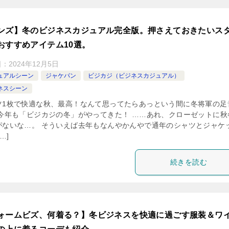
ンズ】冬のビジネスカジュアル完全版。押さえておきたいス
おすすめアイテム10選。
日：
2024年12月5日
ュアルシーン
ジャケパン
ビジカジ（ビジネスカジュアル）
ネスシーン
ツ1枚で快適な秋、最高！なんて思ってたらあっという間に冬将軍の足
 今年も「ビジカジの冬」がやってきた！ ……あれ、クローゼットに秋
がないな…。 そういえば去年もなんやかんやで通年のシャツとジャケ
…]
続きを読む
ォームビズ、何着る？】冬ビジネスを快適に過ごす服装＆ワ