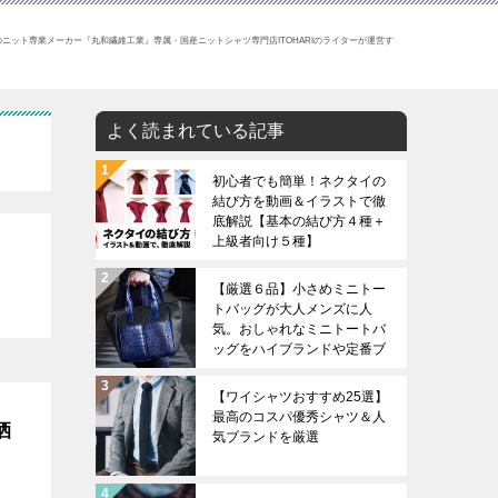
ニット専業メーカー『丸和繊維工業』専属・国産ニットシャツ専門店ITOHARIのライターが運営す
よく読まれている記事
初心者でも簡単！ネクタイの
結び方を動画＆イラストで徹
底解説【基本の結び方４種＋
上級者向け５種】
【厳選６品】小さめミニトー
トバッグが大人メンズに人
気。おしゃれなミニトートバ
ッグをハイブランドや定番ブ
ランドから厳選。
【ワイシャツおすすめ25選】
最高のコスパ優秀シャツ＆人
洒
気ブランドを厳選