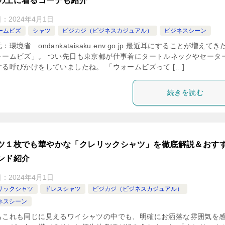
の上に着るコーデも紹介
日：
2024年4月1日
ームビズ
シャツ
ビジカジ（ビジネスカジュアル）
ビジネスシーン
：環境省 ondankataisaku.env.go.jp 最近耳にすることが増えてき
ォームビズ」。 つい先日も東京都が仕事着にタートルネックやセータ
する呼びかけをしていましたね。 「ウォームビズって […]
続きを読む
ツ１枚でも華やかな「クレリックシャツ」を徹底解説＆おす
ンド紹介
日：
2024年4月1日
リックシャツ
ドレスシャツ
ビジカジ（ビジネスカジュアル）
ネスシーン
もこれも同じに見えるワイシャツの中でも、明確にお洒落な雰囲気を