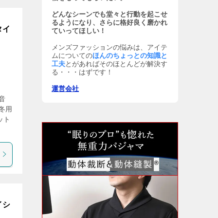
どんなシーンでも堂々と行動を起こせ
るようになり、さらに格好良く磨かれ
タイ
ていってほしい！
メンズファッションの悩みは、アイテ
ムについての
ほんのちょっとの知識と
工夫
とがあればそのほとんどが解決す
る・・・はずです！
運営会社
音
冬用
ット
イシ