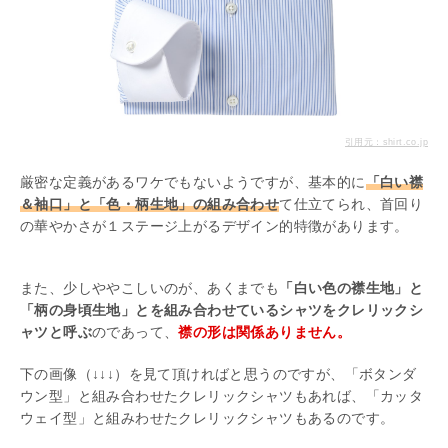
引用元：shirt.co.jp
厳密な定義があるワケでもないようですが、基本的に
「白い襟
＆袖口」と「色・柄生地」の組み合わせ
て仕立てられ、首回り
の華やかさが１ステージ上がるデザイン的特徴があります。
また、少しややこしいのが、あくまでも
「白い色の襟生地」と
「柄の身頃生地」とを組み合わせているシャツをクレリックシ
ャツと呼ぶ
のであって、
襟の形は関係ありません。
下の画像（↓↓↓）を見て頂ければと思うのですが、「ボタンダ
ウン型」と組み合わせたクレリックシャツもあれば、「カッタ
ウェイ型」と組みわせたクレリックシャツもあるのです。