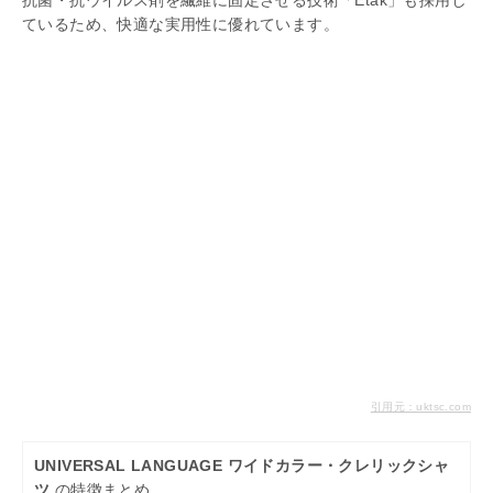
抗菌・抗ウイルス剤を繊維に固定させる技術「Etak」も採用し
ているため、快適な実用性に優れています。
引用元：uktsc.com
UNIVERSAL LANGUAGE ワイドカラー・クレリックシャ
ツ
の特徴まとめ