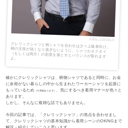
引用元：t-fashion.jp
クレリックシャツと柄シャツを合わせは少々上級者向け。
柄の主張が強くなり過ぎないように、シャツかネクタイ
（もしくは両方）の彩度を落とすとバランスが取れます
よ。
確かにクレリックシャツは、柄物シャツであると同時に、お金
に余裕がない暮らしの中から生まれたワーカーシャツを起源に
もっているため
、気にするべき着用マナーが色々と
（※所説あります）
あります。
しかし、そんなに複雑な話でもありません。
今回の記事では、「クレリックシャツ」の焦点を合わせまし
て、クレリックシャツの基本知識から着用シーンのOK/NGまで
解説・紹介していこうと思います。