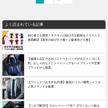
よく読まれている記事
初心者でも簡単！ネクタイの結び方を動画＆イラストで
徹底解説【基本の結び方４種＋上級者向け５種】
【厳選６品】小さめミニトートバッグが大人メンズに人
気。おしゃれなミニトートバッグをハイブランドや定番
ブランドから厳選。
【ワイシャツおすすめ25選】最高のコスパ優秀シャツ＆
人気ブランドを厳選
【これで解決!!】ネルシャツって何？ ダサくない１枚は