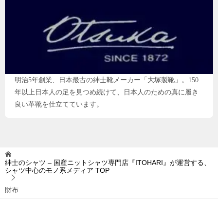
明治5年創業、日本最古の紳士靴メーカー「大塚製靴」。150
年以上日本人の足を見つめ続けて、日本人のための真に履き
良い革靴を仕立てています。
紳士のシャツ – 国産ニットシャツ専門店『ITOHARI』が運営する、
シャツ中心のモノ系メディア
TOP
財布