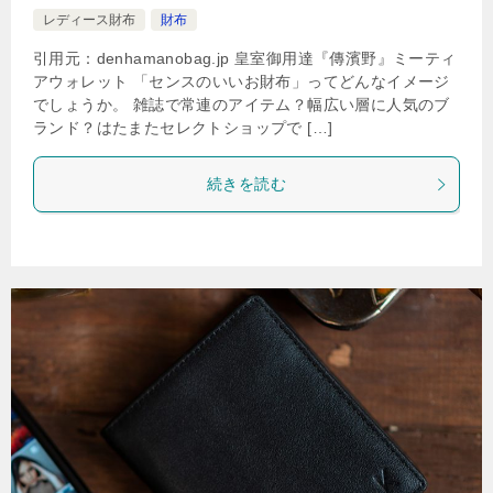
レディース財布
財布
引用元：denhamanobag.jp 皇室御用達『傳濱野』ミーティ
アウォレット 「センスのいいお財布」ってどんなイメージ
でしょうか。 雑誌で常連のアイテム？幅広い層に人気のブ
ランド？はたまたセレクトショップで […]
続きを読む