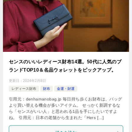
センスのいいレディース財布14選。50代に人気のブ
ランドTOP10＆名品ウォレットをピックアップ。
更新日：
2024年2月8日
レディース財布
財布
金運・財運
引用元：denhamanobag.jp 毎日持ち歩くお財布は、バッグ
より買い替える機会が多いアイテム。 せっかく新調するな
ら「センスがいい人」と思われる1品を手にしたいですよ
ね。 引用元：日本の老舗から生まれた『Hers […]