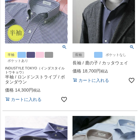
半袖
長袖
ポケットなし
ポケットあり
長袖 / 鹿の子 / カッタウェイ
INDUSTYLE TOKYO（インダスタイル
価格
18,700
税込
トウキョウ）
半袖 / ロンドンストライプ / ボ
カートに入れる
タンダウン
価格
14,300
税込
カートに入れる