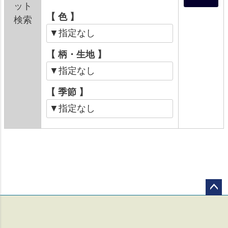
ット
【 色 】
検索
【 柄・生地 】
【 季節 】
ペー
ジト
ップ