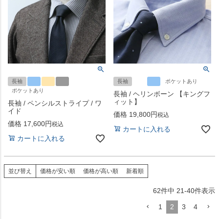
長袖
長袖
ポケットあり
ポケットあり
長袖 / ヘリンボーン 【キングフ
ィット】
長袖 / ペンシルストライプ / ワ
イド
価格
19,800
税込
価格
17,600
税込
カートに入れる
カートに入れる
並び替え
価格が安い順
価格が高い順
新着順
62
件中
21
-
40
件表示
1
2
3
4