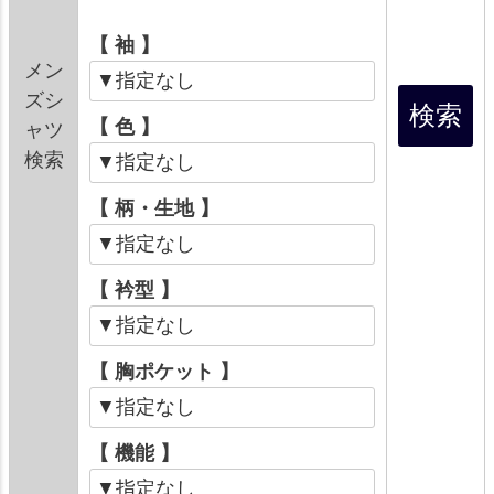
【 袖 】
メン
ズシ
【 色 】
ャツ
検索
【 柄・生地 】
【 衿型 】
【 胸ポケット 】
【 機能 】