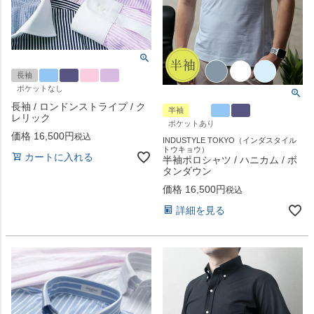
長袖
ポケットなし
長袖 / ロンドンストライプ / ク
半袖
レリック
ポケットあり
価格
16,500
税込
INDUSTYLE TOKYO（インダスタイル
トウキョウ）
カートに入れる
半袖ポロシャツ / ハニカム / ボ
タンダウン
価格
16,500
税込
詳細を見る