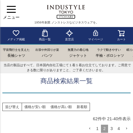
メニュー
1956年創業 ノンストレスなビジネスウェアを。
メディア掲載
商品一覧
直営店
マイページ
カート
宇宙飛行士を支えた
出張や外回りが楽
無重力の着心地
ラクで動きやすい
眠り
長袖シャツ
パンツ
ジャケット
半袖・ポロシャツ
当店の製品はすべて、日本国内自社工場にて１着１着お仕立てしております。ご用意で
きる数に限りがありますこと、ご了承くださいませ。
商品検索結果一覧
並び替え
価格が安い順
価格が高い順
新着順
62
件中
21
-
40
件表示
1
2
3
4