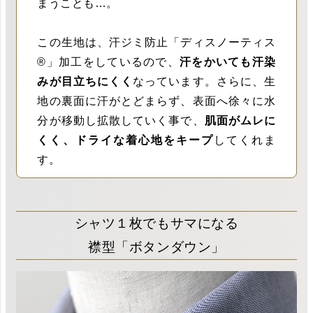
まうことも…。
この生地は、汗ジミ防止「ディスノーティス
®︎」加工をしているので、
汗をかいても汗染
みが目立ちにくく
なっています。さらに、生
地の裏面に汗がとどまらず、表面へ徐々に水
分が移動し拡散していく事で、
肌面がムレに
くく、ドライな着心地をキープ
してくれま
す。
シャツ１枚でもサマになる
襟型「ボタンダウン」