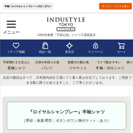
半袖 / ロイヤルシャンブレー / ボタンダウン
▼カラー・サイズを選ぶ
メニュー
1956年創業『宇宙心地』シャツ工場直販店
メディア掲載
商品一覧
直営店
マイページ
カート
宇宙飛行士を支えた
出張や外回りが楽
無重力の着心地
ラクで動きやすい
眠り
長袖シャツ
パンツ
ジャケット
半袖・ポロシャツ
当店の製品はすべて、日本国内自社工場にて１着１着お仕立てしております。ご用意で
きる数に限りがありますこと、ご了承くださいませ。
『ロイヤルシャンブレー』半袖シャツ
［季節：春夏/襟型：ボタンダウン/胸ポケット：あり］