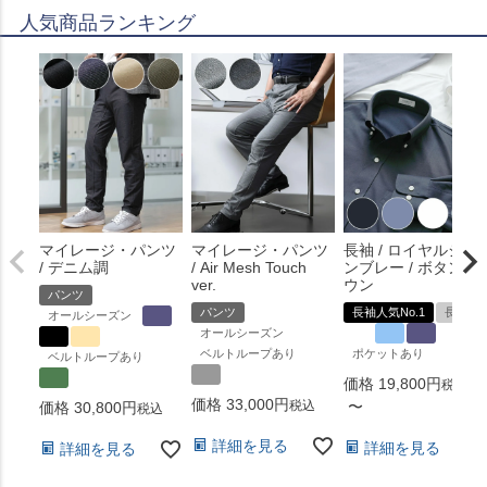
人気商品ランキング
マイレージ・パンツ
マイレージ・パンツ
長袖 / ロイヤルシャ
/ デニム調
/ Air Mesh Touch
ンブレー / ボタンダ
ver.
ウン
パンツ
パンツ
長袖人気No.1
長袖
オールシーズン
オールシーズン
ベルトループあり
ポケットあり
ベルトループあり
価格
19,800
税込
価格
33,000
税込
〜
価格
30,800
税込
詳細を見る
詳細を見る
詳細を見る