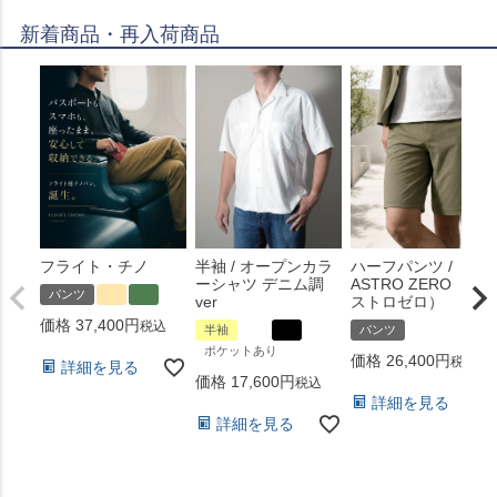
新着商品・再入荷商品
フライト・チノ
半袖 / オープンカラ
ハーフパンツ /
ーシャツ デニム調
ASTRO ZERO （ア
パンツ
ver
ストロゼロ）
価格
37,400
税込
半袖
パンツ
ポケットあり
価格
26,400
税込
詳細を見る
価格
17,600
税込
詳細を見る
詳細を見る