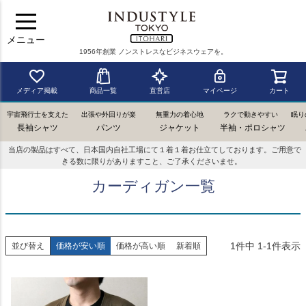
メニュー
1956年創業 ノンストレスなビジネスウェアを。
メディア掲載
商品一覧
直営店
マイページ
カート
宇宙飛行士を支えた
出張や外回りが楽
無重力の着心地
ラクで動きやすい
眠り
長袖シャツ
パンツ
ジャケット
半袖・ポロシャツ
当店の製品はすべて、日本国内自社工場にて１着１着お仕立てしております。ご用意で
きる数に限りがありますこと、ご了承くださいませ。
カーディガン一覧
1
件中
1
-
1
件表示
並び替え
価格が安い順
価格が高い順
新着順