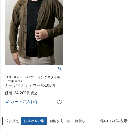
INDUSTYLE TOKYO（インダスタイル
トウキョウ）
カーディガン / ウール100％
価格
24,200
税込
カートに入れる
1
件中
1
-
1
件表示
並び替え
価格が安い順
価格が高い順
新着順