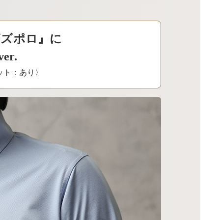
ビズポロ』に
r.
ケット：あり〉