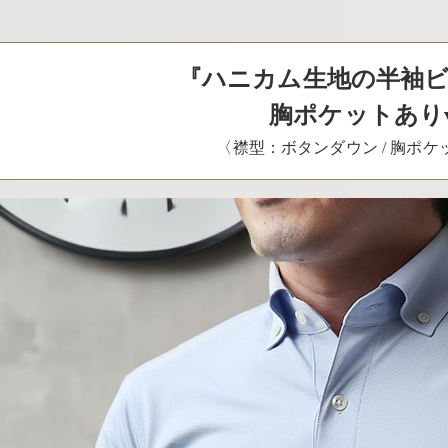
『ハニカム生地の半袖
胸ポケットありve
〈襟型：ボタンダウン / 胸ポ