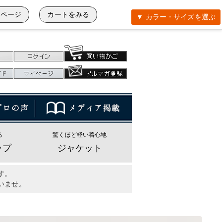
イページ
カートをみる
▼ カラー・サイズを選ぶ
る
驚くほど軽い着心地
ップ
ジャケット
す。
いませ。