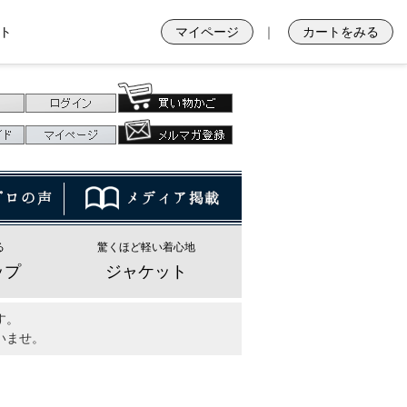
ト
マイページ
｜
カートをみる
る
驚くほど軽い着心地
ップ
ジャケット
す。
いませ。