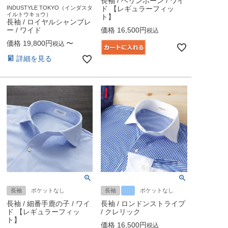
長袖 / ヘリンボーン / ワイ
ド 【レギュラーフィッ
INDUSTYLE TOKYO（インダスタ
イルトウキョウ）
ト】
長袖 / ロイヤルシャンブレ
価格
16,500
ー / ワイド
税込
価格
19,800
〜
税込
詳細を見る
長袖
ポケットなし
長袖
ポケットなし
長袖 / 細番手鹿の子 / ワイ
長袖 / ロンドンストライプ
ド 【レギュラーフィッ
/ クレリック
ト】
価格
16,500
税込