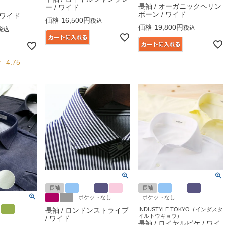
長袖 / オーガニックヘリン
ー / ワイド
ボーン / ワイド
/ ワイド
価格
16,500
税込
価格
19,800
税込
税込
4.75
長袖
長袖
ポケットなし
ポケットなし
長袖 / ロンドンストライプ
INDUSTYLE TOKYO（インダスタ
イルトウキョウ）
/ ワイド
長袖 / ロイヤルピケ / ワイ