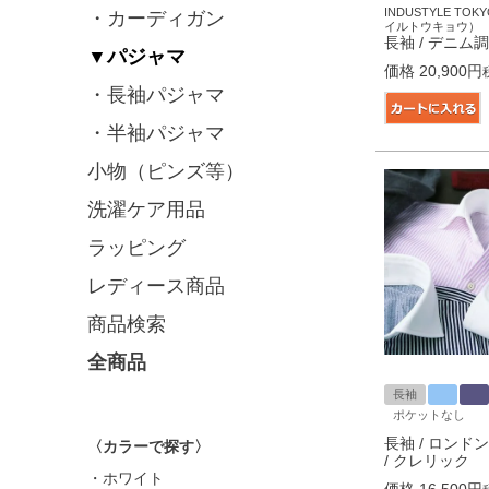
INDUSTYLE T
・カーディガン
イルトウキョウ）
長袖 / デニム調
▼パジャマ
価格
20,900
・長袖パジャマ
・半袖パジャマ
小物（ピンズ等）
洗濯ケア用品
ラッピング
レディース商品
商品検索
全商品
長袖
ポケットなし
長袖 / ロンド
〈カラーで探す〉
/ クレリック
・ホワイト
価格
16,500