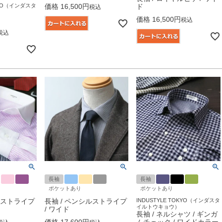
価格
16,500
ド
OKYO（インダスタ
税込
価格
16,500
税込
税込
長袖
長袖
ポケットあり
ポケットあり
ンストライプ
長袖 / ペンシルストライプ
INDUSTYLE TOKYO（インダスタ
イルトウキョウ）
/ ワイド
長袖 / ネルシャツ / ギンガ
価格
17,600
ムチェック / ワイドカラー