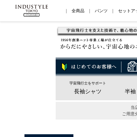
｜
全商品
｜
パンツ
｜
セットア
宇宙飛行士をサポート
長袖シャツ
半袖
当
ご用意