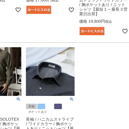
税込
税込
/ 胸ポケットあり / ニット
シャツ【最短１～最長３営
業日出荷】
価格
19,800
税込
長袖
ポケットあり
SOLOTEX
長袖 / ハニカムストライプ
/ 胸ポケッ
/ ワイドカラー / 胸ポケッ
トシャツ【最
トあり / ニットシャツ【最