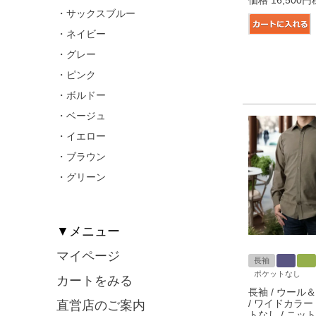
・サックスブルー
・ネイビー
・グレー
・ピンク
・ボルドー
・ベージュ
・イエロー
・ブラウン
・グリーン
▼メニュー
マイページ
長袖
ポケットなし
カートをみる
長袖 / ウール＆
/ ワイドカラー 
直営店のご案内
トなし / ニッ