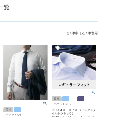
一覧
17
件中
1
-
17
件表示
長袖
ポケットなし
長袖
INDUSTYLE TOKYO（インダスタ
イルトウキョウ）
ポケットなし