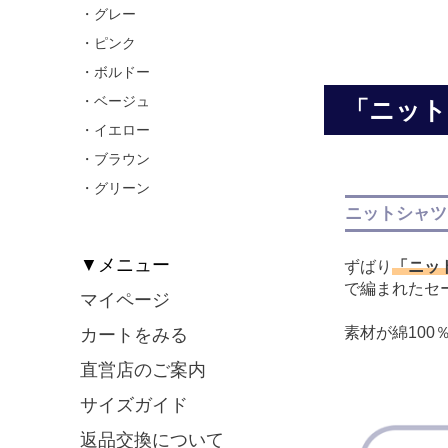
・グレー
・ピンク
・ボルドー
・ベージュ
「ニット
・イエロー
・ブラウン
・グリーン
ニットシャツ
▼メニュー
ずばり
「ニッ
で編まれたセ
マイページ
素材が綿10
カートをみる
直営店のご案内
サイズガイド
返品交換について