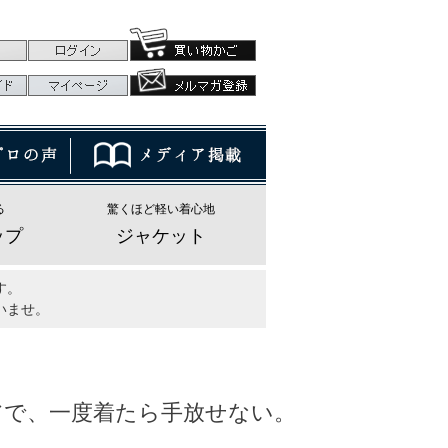
る
驚くほど軽い着心地
ップ
ジャケット
す。
いませ。
アで、一度着たら手放せない。