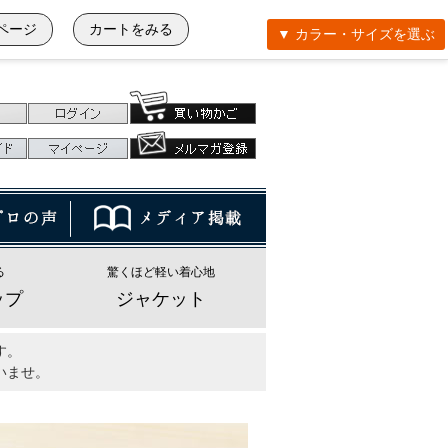
ページ
カートをみる
▼ カラー・サイズを選ぶ
る
驚くほど軽い着心地
ップ
ジャケット
す。
いませ。