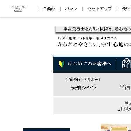
｜
全商品
｜
パンツ
｜
セットアップ
｜
長袖
宇宙飛行士をサポート
長袖シャツ
半袖
当
ご用意