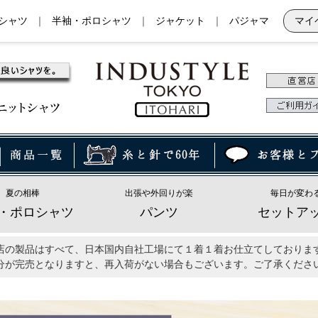
シャツ
｜
半袖・ポロシャツ
｜
ジャケット
｜
パジャマ
マイ
夏の相棒
出張や外回りが楽
毎日が変わ
・ポロシャツ
パンツ
セットア
店の製品はすべて、日本国内自社工場にて１着１着お仕立てしておりま
分が完売となりますと、再入荷がない場合もございます。ご了承くださ