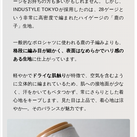
ージをお持ちの方も多いかもしれません。 しかし、
INDUSTYLE TOKYOが採用したのは、28ゲージと
いう非常に高密度で編まれたハイゲージの「鹿の
子」生地。
一般的なポロシャツに使われる鹿の子編みよりも、
格段に編み目が細かく、表面はなめらかでハリ感の
ある生地
に仕上がっています。
軽やかで
ドライな肌触り
が特徴で、空気を含むよう
に立体的に編まれているため、肌への接地面が少な
く、汗をかいてもベタつかず、常にさらりとした着
心地をキープします。見た目は上品で、着心地は涼
やか―。そのバランスが魅力です。