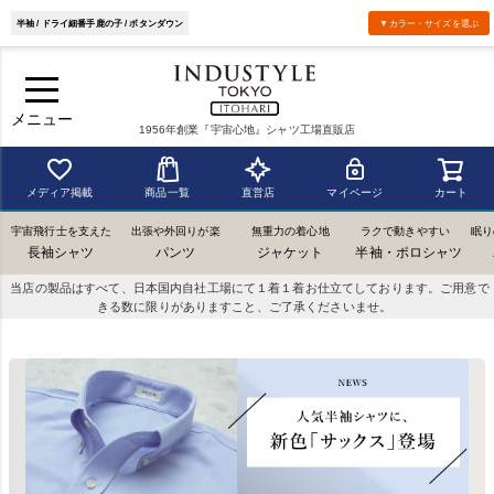
半袖 / ドライ細番手鹿の子 / ボタンダウン
▼カラー・サイズを選ぶ
メニュー
1956年創業『宇宙心地』シャツ工場直販店
メディア掲載
商品一覧
直営店
マイページ
カート
宇宙飛行士を支えた
出張や外回りが楽
無重力の着心地
ラクで動きやすい
眠り
長袖シャツ
パンツ
ジャケット
半袖・ポロシャツ
当店の製品はすべて、日本国内自社工場にて１着１着お仕立てしております。ご用意で
きる数に限りがありますこと、ご了承くださいませ。