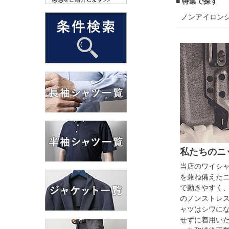
■ 特集で探す
ノンアイロン
私たちのニ
当店のワイシ
を兼ね備えた
で動きやすく
のノンストレ
ャツはシワに
せずに着用いた