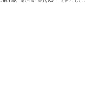
業の自社国内工場で１着１着心を込めて、お仕立てしてい