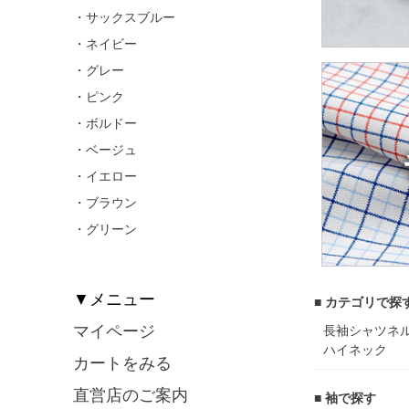
・サックスブルー
・ネイビー
・グレー
・ピンク
・ボルドー
・ベージュ
・イエロー
・ブラウン
・グリーン
▼メニュー
■ カテゴリで探
マイページ
長袖シャツ
ネ
ハイネック
カートをみる
直営店のご案内
■ 袖で探す