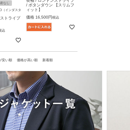
長袖 / ロンドンストライプ
産なし
/ ボタンダウン 【スリムフ
ィット】
OKYO（インダスタ
価格
16,500
税込
ンストライプ
税込
が安い順
価格が高い順
新着順