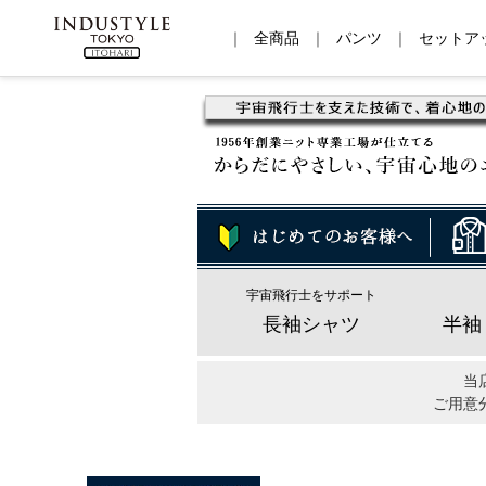
｜
全商品
｜
パンツ
｜
セットア
宇宙飛行士をサポート
長袖シャツ
半袖
当
ご用意