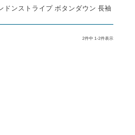
 ロンドンストライプ ボタンダウン 長袖
2
件中
1
-
2
件表示