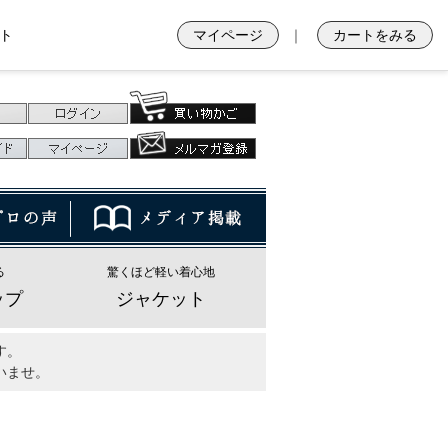
ト
マイページ
｜
カートをみる
る
驚くほど軽い着心地
ップ
ジャケット
す。
いませ。