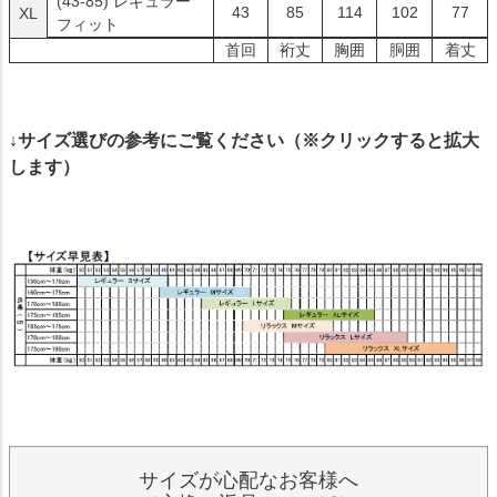
(43-85)
レギュラー
43
85
114
102
77
XL
フィット
首回
裄丈
胸囲
胴囲
着丈
↓サイズ選びの参考にご覧ください（※クリックすると拡大
します）
サイズが心配なお客様へ