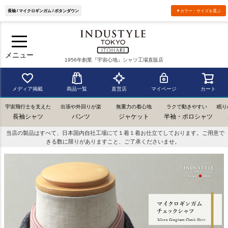
長袖 / マイクロギンガム / ボタンダウン
▼カラー・サイズを選ぶ
メニュー
1956年創業『宇宙心地』シャツ工場直販店
メディア掲載
商品一覧
直営店
マイページ
カート
宇宙飛行士を支えた
出張や外回りが楽
無重力の着心地
ラクで動きやすい
眠り
長袖シャツ
パンツ
ジャケット
半袖・ポロシャツ
当店の製品はすべて、日本国内自社工場にて１着１着お仕立てしております。ご用意で
きる数に限りがありますこと、ご了承くださいませ。