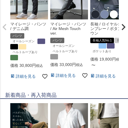
マイレージ・パンツ
マイレージ・パンツ
長袖 / ロイヤルシャ
/ デニム調
/ Air Mesh Touch
ンブレー / ボタンダ
ver.
ウン
パンツ
パンツ
長袖人気No.1
長袖
オールシーズン
オールシーズン
ベルトループあり
ポケットあり
ベルトループあり
価格
19,800
税込
価格
33,000
税込
〜
価格
30,800
税込
詳細を見る
詳細を見る
詳細を見る
新着商品・再入荷商品