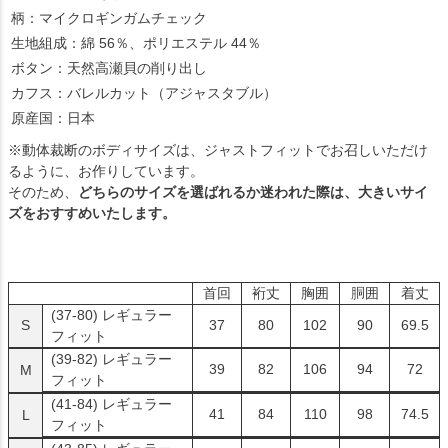
柄：マイクロギンガムチェック
生地組成：綿 56％、ポリエステル 44％
ボタン：天然高瀬貝の削り出し
カフス：バレルカット（アジャスタブル）
原産国：日本
※動体裁断のボディサイズは、ジャストフィットでお召しいただけ
るように、お作りしています。
そのため、
どちらのサイズを選ばれるか迷われた際は、大きいサイ
ズをおすすめいたします。
首回
裄丈
胸囲
胴囲
着丈
(37-80)
レギュラー
S
37
80
102
90
69.5
フィット
(39-82)
レギュラー
39
82
106
94
72
M
フィット
(41-84)
レギュラー
41
84
110
98
74.5
L
フィット