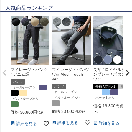
人気商品ランキング
マイレージ・パンツ
マイレージ・パンツ
長袖 / ロイヤルシャ
/ デニム調
/ Air Mesh Touch
ンブレー / ボタンダ
ver.
ウン
パンツ
パンツ
長袖人気No.1
長袖
オールシーズン
オールシーズン
ベルトループあり
ポケットあり
ベルトループあり
価格
19,800
税込
価格
33,000
税込
〜
価格
30,800
税込
詳細を見る
詳細を見る
詳細を見る