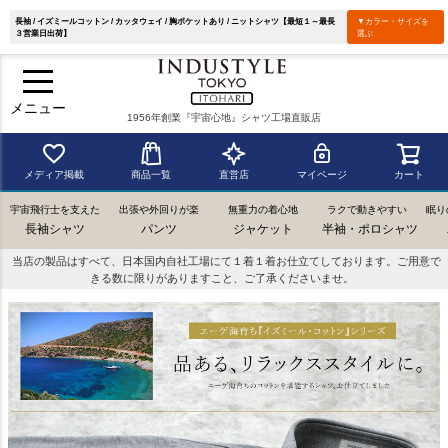
長袖 / イズミールコットン / カッタウェイ / 胸ポケットあり / ニットシャツ【最短１～最長
▼カラー・サイズを
３営業日出荷】
選ぶ
メニュー
1956年創業『宇宙心地』シャツ工場直販店
メディア掲載
商品一覧
直営店
マイページ
カート
宇宙飛行士を支えた
出張や外回りが楽
無重力の着心地
ラクで動きやすい
眠り
長袖シャツ
パンツ
ジャケット
半袖・ポロシャツ
当店の製品はすべて、日本国内自社工場にて１着１着お仕立てしております。ご用意で
きる数に限りがありますこと、ご了承くださいませ。