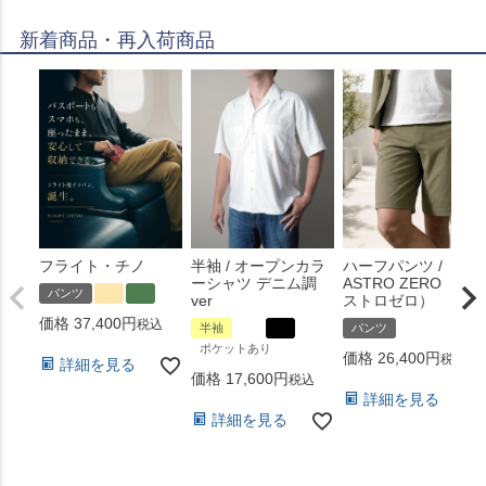
新着商品・再入荷商品
フライト・チノ
半袖 / オープンカラ
ハーフパンツ /
ーシャツ デニム調
ASTRO ZERO （ア
パンツ
ver
ストロゼロ）
価格
37,400
税込
半袖
パンツ
ポケットあり
価格
26,400
税込
詳細を見る
価格
17,600
税込
詳細を見る
詳細を見る