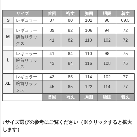
サイズ
首回
裄丈
胸囲
胴囲
着丈
S
レギュラー
37
80
102
90
69.5
レギュラー
39
82
106
94
72
M
腕首リラッ
41
82
110
102
72
クス
レギュラー
41
84
110
98
75
L
腕首リラッ
43
84
116
108
75
クス
レギュラー
43
85
114
102
77
XL
腕首リラッ
45
85
122
114
77
クス
首回
裄丈
胸囲
腰囲
着丈
↓サイズ選びの参考にご覧ください（※クリックすると拡大
します）