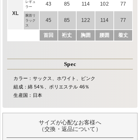
レギュ
43
85
114
102
77
ラー
XL
腕首リ
45
85
122
114
77
ラック
ス
首回
裄丈
胸囲
腰囲
着丈
Spec
カラー：サックス、ホワイト、ピンク
組成：綿 54％、ポリエステル 46％
生産国：日本
サイズが心配なお客様へ
（交換・返品について）