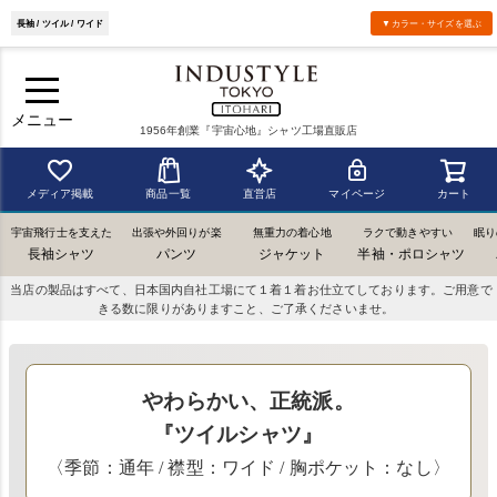
長袖 / ツイル / ワイド
▼カラー・サイズを選ぶ
メニュー
1956年創業『宇宙心地』シャツ工場直販店
メディア掲載
商品一覧
直営店
マイページ
カート
宇宙飛行士を支えた
出張や外回りが楽
無重力の着心地
ラクで動きやすい
眠り
長袖シャツ
パンツ
ジャケット
半袖・ポロシャツ
当店の製品はすべて、日本国内自社工場にて１着１着お仕立てしております。ご用意で
きる数に限りがありますこと、ご了承くださいませ。
やわらかい、正統派。
『ツイルシャツ』
〈季節：通年 / 襟型：ワイド / 胸ポケット：なし〉