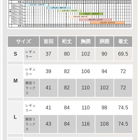
サイズ
首回
裄丈
胸囲
胴囲
着丈
レギュ
S
37
80
102
90
69.5
ラー
レギュ
39
82
106
94
72
ラー
M
腕首リ
41
82
110
102
72
ラック
ス
レギュ
41
84
110
98
74.5
ラー
L
腕首リ
43
84
116
108
74.5
ラック
ス