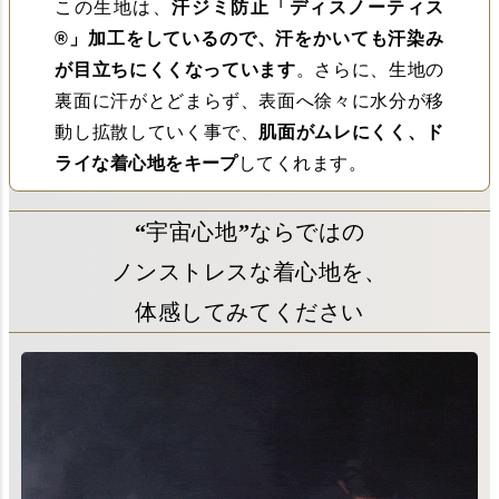
この生地は、
汗ジミ防止「ディスノーティス
®︎」加工をしているので、汗をかいても汗染み
が目立ちにくくなっています
。さらに、生地の
裏面に汗がとどまらず、表面へ徐々に水分が移
動し拡散していく事で、
肌面がムレにくく、ド
ライな着心地をキープ
してくれます。
“宇宙心地”ならではの
ノンストレスな着心地を、
体感してみてください