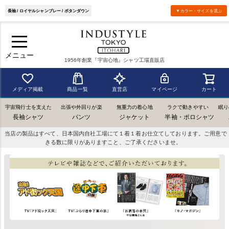
長袖 / ロイヤルシャンブレー / ボタンダウン
▼カラー・サイズを選ぶ
メニュー
1956年創業『宇宙心地』シャツ工場直販店
メディア掲載
商品一覧
直営店
マイページ
カート
宇宙飛行士を支えた
出張や外回りが楽
無重力の着心地
ラクで動きやすい
眠り
長袖シャツ
パンツ
ジャケット
半袖・ポロシャツ
当店の製品はすべて、日本国内自社工場にて１着１着お仕立てしております。ご用意で
きる数に限りがありますこと、ご了承くださいませ。