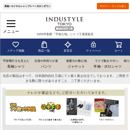
長袖 / ロイヤルシャンブレー / ボタンダウン
▼カラー・サイズを選ぶ
メニュー
1956年創業『宇宙心地』シャツ工場直販店
メディア掲載
商品一覧
直営店
マイページ
カート
宇宙飛行士を支えた
出張や外回りが楽
無重力の着心地
ラクで動きやすい
眠り
長袖シャツ
パンツ
ジャケット
半袖・ポロシャツ
当店の製品はすべて、日本国内自社工場にて１着１着お仕立てしております。ご用意で
きる数に限りがありますこと、ご了承くださいませ。