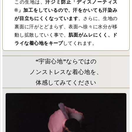
この生地は、
汗ジミ防止「ディスノーティス
®︎」加工をしているので、汗をかいても汗染み
が目立ちにくくなっています
。さらに、生地の
裏面に汗がとどまらず、表面へ徐々に水分が移
動し拡散していく事で、
肌面がムレにくく、ド
ライな着心地をキープ
してくれます。
“宇宙心地”ならではの
ノンストレスな着心地を、
体感してみてください