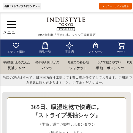
長袖 / ストライプ / ボタンダウン
▼カラー・サイズを選ぶ
メニュー
1956年創業『宇宙心地』シャツ工場直販店
メディア掲載
商品一覧
直営店
マイページ
カート
宇宙飛行士を支えた
出張や外回りが楽
無重力の着心地
ラクで動きやすい
眠り
長袖シャツ
パンツ
ジャケット
半袖・ポロシャツ
当店の製品はすべて、日本国内自社工場にて１着１着お仕立てしております。ご用意で
きる数に限りがありますこと、ご了承くださいませ。
365日、吸湿速乾で快適に。
『ストライプ長袖シャツ』
〈季節：通年 / 襟型：ボタンダウン
/ 胸ポケット：あり〉