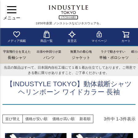
メニュー
1956年創業 ノンストレスなビジネスウェアを。
メディア掲載
商品一覧
直営店
マイページ
カート
宇宙飛行士を支えた
出張や外回りが楽
無重力の着心地
ラクで動きやすい
眠り
長袖シャツ
パンツ
ジャケット
半袖・ポロシャツ
当店の製品はすべて、日本国内自社工場にて１着１着お仕立てしております。ご用意で
きる数に限りがありますこと、ご了承くださいませ。
【INDUSTYLE TOKYO】動体裁断シャツ
ヘリンボーン ワイドカラー 長袖
3
件中
1
-
3
件表示
並び替え
価格が安い順
価格が高い順
新着順