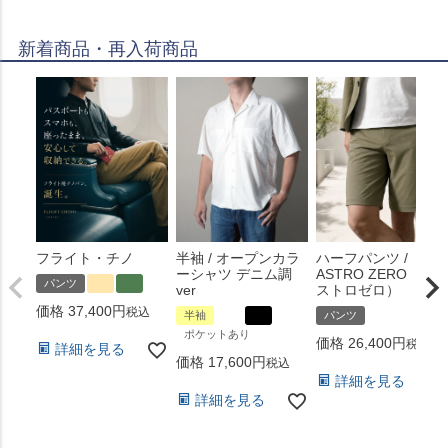
新着商品・再入荷商品
フライト・チノ
半袖 / オープンカラ
ハーフパンツ /
ーシャツ デニム調
ASTRO ZERO （ア
パンツ
ver
ストロゼロ）
価格
37,400
税込
半袖
パンツ
ポケットあり
価格
26,400
税込
詳細を見る
価格
17,600
税込
詳細を見る
詳細を見る