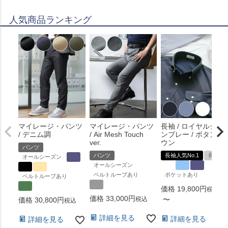
人気商品ランキング
マイレージ・パンツ
マイレージ・パンツ
長袖 / ロイヤルシャ
/ デニム調
/ Air Mesh Touch
ンブレー / ボタンダ
ver.
ウン
パンツ
パンツ
長袖人気No.1
長袖
オールシーズン
オールシーズン
ベルトループあり
ポケットあり
ベルトループあり
価格
19,800
税込
価格
33,000
税込
〜
価格
30,800
税込
詳細を見る
詳細を見る
詳細を見る