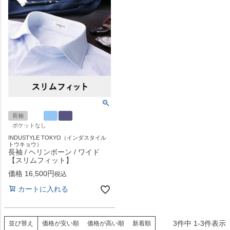
長袖
ポケットなし
INDUSTYLE TOKYO（インダスタイル
トウキョウ）
長袖 / ヘリンボーン / ワイド
【スリムフィット】
価格
16,500
税込
カートに入れる
3
件中
1
-
3
件表示
並び替え
価格が安い順
価格が高い順
新着順