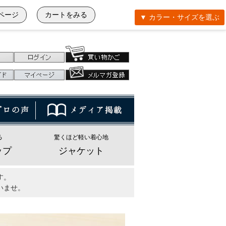
ページ
カートをみる
▼ カラー・サイズを選ぶ
る
驚くほど軽い着心地
ップ
ジャケット
す。
いませ。