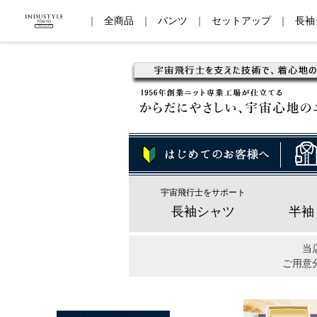
｜
全商品
｜
パンツ
｜
セットアップ
｜
長袖
宇宙飛行士をサポート
長袖シャツ
半袖
当
ご用意