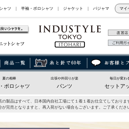
シャツ
｜
半袖・ポロシャツ
｜
ジャケット
｜
パジャマ
マイ
夏の相棒
出張や外回りが楽
毎日が変わ
・ポロシャツ
パンツ
セットア
店の製品はすべて、日本国内自社工場にて１着１着お仕立てしておりま
分が完売となりますと、再入荷がない場合もございます。ご了承くださ