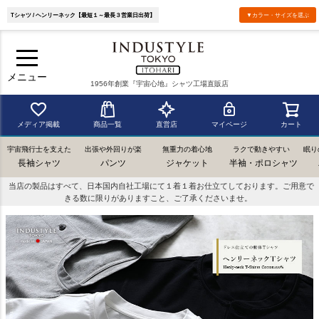
Tシャツ / ヘンリーネック【最短１～最長３営業日出荷】
▼カラー・サイズを選ぶ
メニュー
1956年創業『宇宙心地』シャツ工場直販店
メディア掲載
商品一覧
直営店
マイページ
カート
宇宙飛行士を支えた
出張や外回りが楽
無重力の着心地
ラクで動きやすい
眠り
長袖シャツ
パンツ
ジャケット
半袖・ポロシャツ
当店の製品はすべて、日本国内自社工場にて１着１着お仕立てしております。ご用意で
きる数に限りがありますこと、ご了承くださいませ。