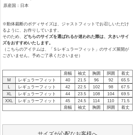
原産国：日本
※動体裁断のボディサイズは、ジャストフィットでお召しいただけ
るように、お作りしています。
そのため、
どちらのサイズを選ばれるか迷われた際は、大きいサイ
ズをおすすめいたします。
（こちらのアイテムは、「Ｓレギュラーフィット」のサイズ展開が
ございません。予めご了承くださいませ）
肩幅
袖丈
胸囲
胴囲
着丈
M
レギュラーフィット
40
21.5
96
92
65.5
L
レギュラーフィット
42
22.5
102
98
67.5
XL
レギュラーフィット
44
23.5
108
104
69.5
XXL
レギュラーフィット
45
24.5
114
110
71.5
肩幅
袖丈
胸囲
胴囲
着丈
サイズが心配なお客様へ