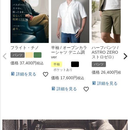
フライト・チノ
半袖 / オープンカラ
ハーフパンツ /
ーシャツ デニム調
ASTRO ZERO （ア
パンツ
ver
ストロゼロ）
価格
37,400
税込
半袖
パンツ
ポケットあり
価格
26,400
税込
詳細を見る
価格
17,600
税込
詳細を見る
詳細を見る