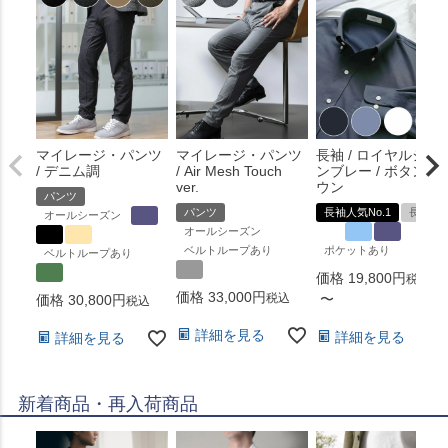
マイレージ・パンツ
マイレージ・パンツ
長袖 / ロイヤルシャ
/ デニム調
/ Air Mesh Touch
ンブレー / ボタンダ
ver.
ウン
パンツ
パンツ
長袖人気No.1
長袖
オールシーズン
オールシーズン
ベルトループあり
ポケットあり
ベルトループあり
価格
19,800
税込
価格
33,000
税込
〜
価格
30,800
税込
詳細を見る
詳細を見る
詳細を見る
新着商品・再入荷商品