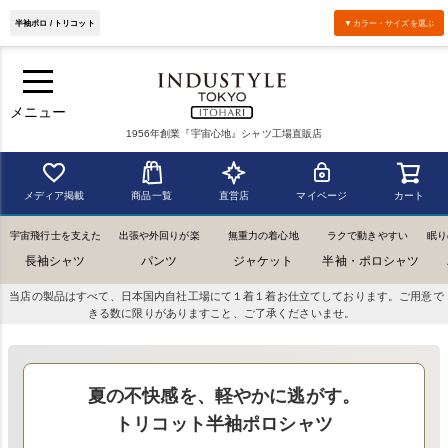
半袖ポロ / トリコット
▼カラー・サイズを選ぶ
メニュー
1956年創業『宇宙心地』シャツ工場直販店
メディア掲載
商品一覧
直営店
マイページ
カート
宇宙飛行士を支えた
出張や外回りが楽
無重力の着心地
ラクで動きやすい
眠り
長袖シャツ
パンツ
ジャケット
半袖・ポロシャツ
当店の製品はすべて、日本国内自社工場にて１着１着お仕立てしております。ご用意で
きる数に限りがありますこと、ご了承くださいませ。
夏の不快感を、軽やかに逃がす。
トリコット半袖ポロシャツ