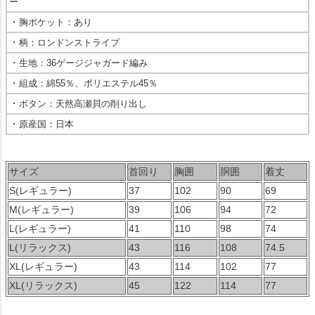
ー
・
胸ポケット：あり
・
柄：ロンドンストライプ
・
生地：36ゲージジャガード編み
・
組成：綿55％、ポリエステル45％
・
ボタン：天然高瀬貝の削り出し
・
原産国：日本
サイズ
首回り
胸囲
胴囲
着丈
S(レギュラー)
37
102
90
69
M(レギュラー)
39
106
94
72
L(レギュラー)
41
110
98
74
L(リラックス)
43
116
108
74.5
XL(レギュラー)
43
114
102
77
XL(リラックス)
45
122
114
77