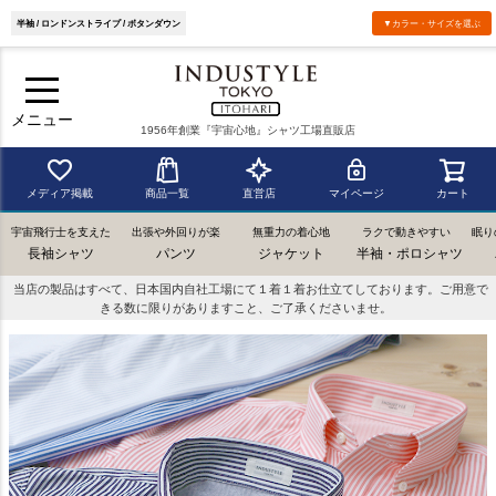
半袖 / ロンドンストライプ / ボタンダウン
▼カラー・サイズを選ぶ
メニュー
1956年創業『宇宙心地』シャツ工場直販店
メディア掲載
商品一覧
直営店
マイページ
カート
宇宙飛行士を支えた
出張や外回りが楽
無重力の着心地
ラクで動きやすい
眠り
長袖シャツ
パンツ
ジャケット
半袖・ポロシャツ
当店の製品はすべて、日本国内自社工場にて１着１着お仕立てしております。ご用意で
きる数に限りがありますこと、ご了承くださいませ。