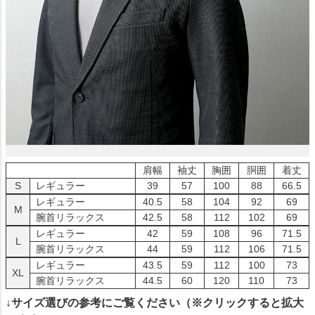
肩幅
袖丈
胸囲
胴囲
着丈
S
レギュラー
39
57
100
88
66.5
レギュラー
40.5
58
104
92
69
M
腕首リラックス
42.5
58
112
102
69
レギュラー
42
59
108
96
71.5
L
腕首リラックス
44
59
112
106
71.5
レギュラー
43.5
59
112
100
73
XL
腕首リラックス
44.5
60
120
110
73
↓サイズ選びの参考にご覧ください（※クリックすると拡大