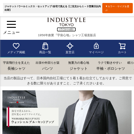
ジャケット / ウールミックス・セットアップ /自宅で洗える【ご注文から１～３営業日以内
▼カラー・サイズを選
出荷】
ぶ
メニュー
1956年創業『宇宙心地』シャツ工場直販店
メディア掲載
商品一覧
直営店
マイページ
カート
宇宙飛行士を支えた
出張や外回りが楽
無重力の着心地
ラクで動きやすい
眠り
長袖シャツ
パンツ
ジャケット
半袖・ポロシャツ
当店の製品はすべて、日本国内自社工場にて１着１着お仕立てしております。ご用意で
きる数に限りがありますこと、ご了承くださいませ。