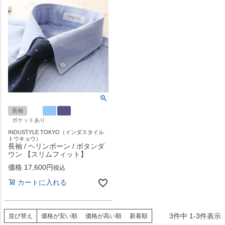
長袖
ポケットあり
INDUSTYLE TOKYO（インダスタイル
トウキョウ）
長袖 / ヘリンボーン / ボタンダ
ウン 【スリムフィット】
価格
17,600
税込
カートに入れる
3
件中
1
-
3
件表示
並び替え
価格が安い順
価格が高い順
新着順