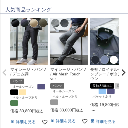
人気商品ランキング
マイレージ・パンツ
マイレージ・パンツ
長袖 / ロイヤルシャ
/ デニム調
/ Air Mesh Touch
ンブレー / ボタンダ
ver.
ウン
パンツ
パンツ
長袖人気No.1
長袖
オールシーズン
オールシーズン
ベルトループあり
ポケットあり
ベルトループあり
価格
19,800
税込
価格
33,000
税込
〜
価格
30,800
税込
詳細を見る
詳細を見る
詳細を見る