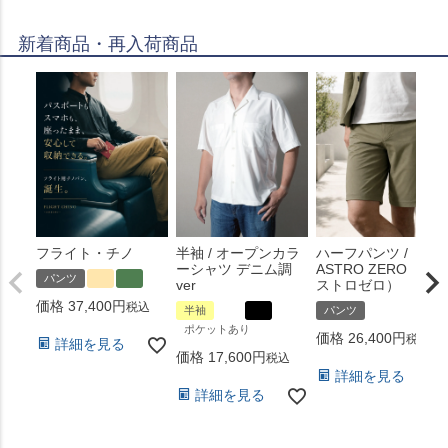
新着商品・再入荷商品
フライト・チノ
半袖 / オープンカラ
ハーフパンツ /
ーシャツ デニム調
ASTRO ZERO （ア
パンツ
ver
ストロゼロ）
価格
37,400
税込
半袖
パンツ
ポケットあり
価格
26,400
税込
詳細を見る
価格
17,600
税込
詳細を見る
詳細を見る