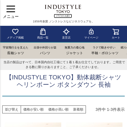
メニュー
1956年創業 ノンストレスなビジネスウェアを。
メディア掲載
商品一覧
直営店
マイページ
カート
宇宙飛行士を支えた
出張や外回りが楽
無重力の着心地
ラクで動きやすい
眠り
長袖シャツ
パンツ
ジャケット
半袖・ポロシャツ
当店の製品はすべて、日本国内自社工場にて１着１着お仕立てしております。ご用意で
きる数に限りがありますこと、ご了承くださいませ。
【INDUSTYLE TOKYO】動体裁断シャツ
ヘリンボーン ボタンダウン 長袖
3
件中
1
-
3
件表示
並び替え
価格が安い順
価格が高い順
新着順