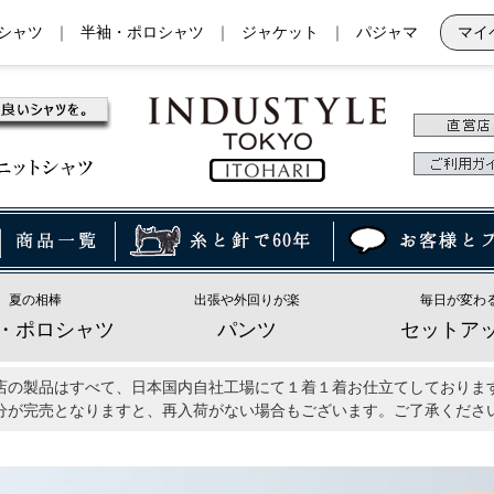
シャツ
｜
半袖・ポロシャツ
｜
ジャケット
｜
パジャマ
マイ
夏の相棒
出張や外回りが楽
毎日が変わ
・ポロシャツ
パンツ
セットア
店の製品はすべて、日本国内自社工場にて１着１着お仕立てしておりま
分が完売となりますと、再入荷がない場合もございます。ご了承くださ