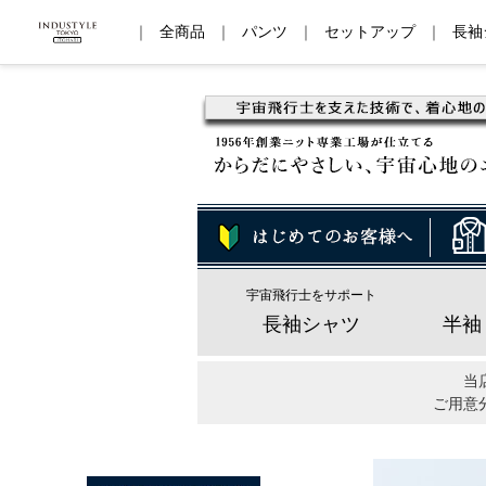
｜
全商品
｜
パンツ
｜
セットアップ
｜
長袖
宇宙飛行士をサポート
長袖シャツ
半袖
当
ご用意