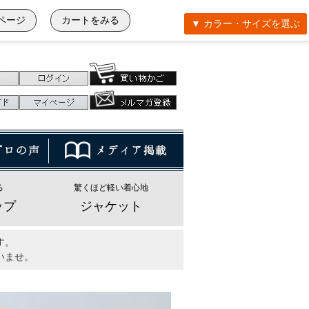
ページ
カートをみる
▼ カラー・サイズを選ぶ
る
驚くほど軽い着心地
ップ
ジャケット
す。
いませ。