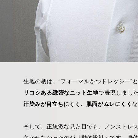
生地の柄は、“フォーマルかつドレッシー”
で表現しまし
リコシある緻密なニット生地
な
汗染みが目立ちにくく、肌面がムレにくく
そして、正統派な見た目でも、ノンストレ
欠かせなかったのが『動体設計』です。身