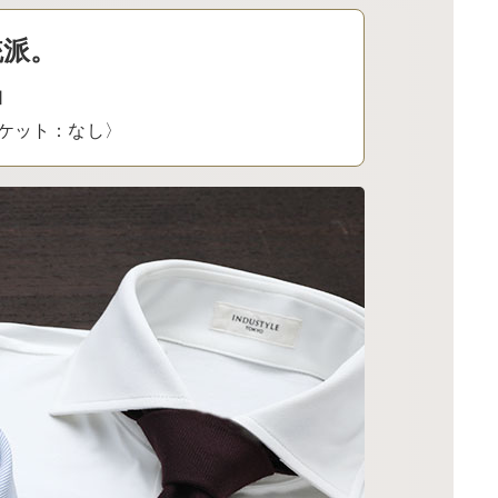
統派。
ツ』
胸ポケット：なし〉