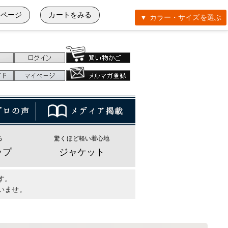
イページ
カートをみる
▼ カラー・サイズを選ぶ
る
驚くほど軽い着心地
ップ
ジャケット
す。
いませ。