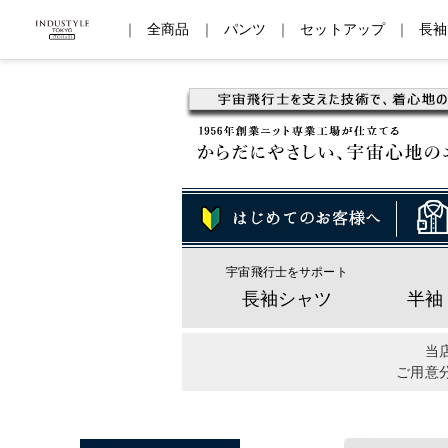
｜
全商品
｜
パンツ
｜
セットアップ
｜
長袖
宇宙飛行士をサポート
長袖シャツ
半袖
当
ご用意