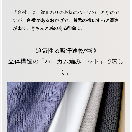
「台襟」は、襟まわりの帯状のパーツのことなので
すが、
台襟があるおかげで、首元の襟にすっと高さ
が出て、きちんと感のある印象
に。
通気性＆吸汗速乾性◎
立体構造の「ハニカム編みニット」で涼し
く。