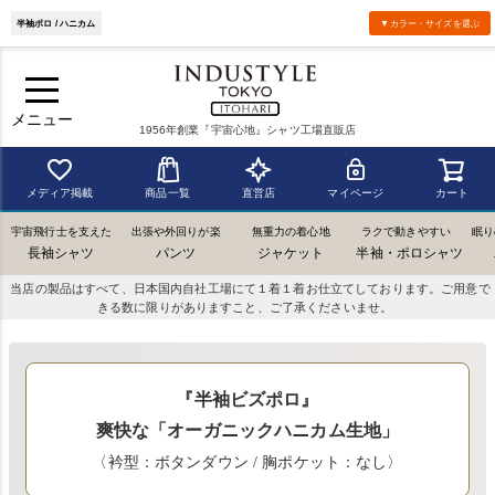
半袖ポロ / ハニカム
▼カラー・サイズを選ぶ
メニュー
1956年創業『宇宙心地』シャツ工場直販店
メディア掲載
商品一覧
直営店
マイページ
カート
宇宙飛行士を支えた
出張や外回りが楽
無重力の着心地
ラクで動きやすい
眠り
長袖シャツ
パンツ
ジャケット
半袖・ポロシャツ
当店の製品はすべて、日本国内自社工場にて１着１着お仕立てしております。ご用意で
きる数に限りがありますこと、ご了承くださいませ。
『半袖ビズポロ』
爽快な「オーガニックハニカム生地」
〈衿型：ボタンダウン / 胸ポケット：なし〉