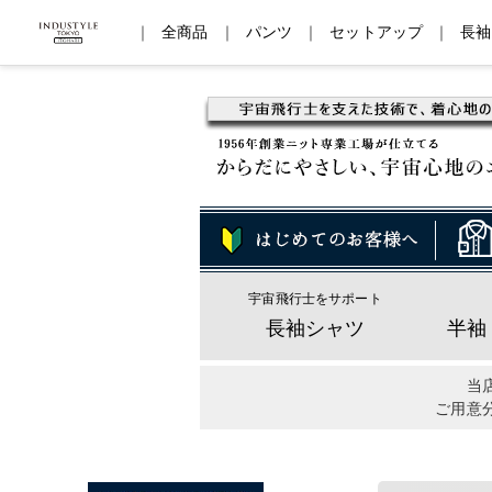
｜
全商品
｜
パンツ
｜
セットアップ
｜
長袖
宇宙飛行士をサポート
長袖シャツ
半袖
当
ご用意