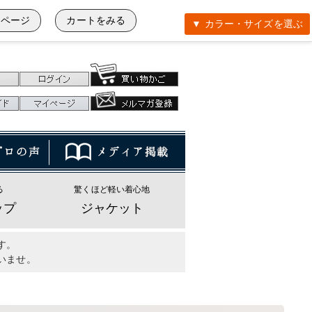
イページ
カートをみる
▼ カラー・サイズを選ぶ
る
驚くほど軽い着心地
ップ
ジャケット
す。
いませ。