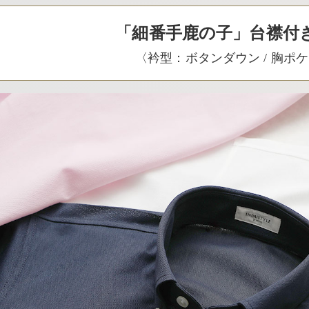
「細番手鹿の子」台襟付
〈衿型：ボタンダウン / 胸ポ