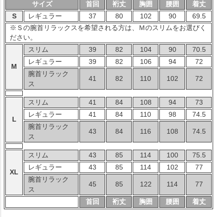
サイズ
首回
裄丈
胸囲
腰囲
着丈
S
レギュラー
37
80
102
90
69.5
※Ｓの腕首リラックスを希望される方は、Ｍのスリムをお選びく
ださい。
スリム
39
82
104
90
70.5
レギュラー
39
82
106
94
72
M
腕首リラック
41
82
110
102
72
ス
スリム
41
84
108
94
73
レギュラー
41
84
110
98
74.5
L
腕首リラック
43
84
116
108
74.5
ス
スリム
43
85
114
100
75.5
レギュラー
43
85
114
102
77
XL
腕首リラック
45
85
122
114
77
ス
首回
裄丈
胸囲
腰囲
着丈