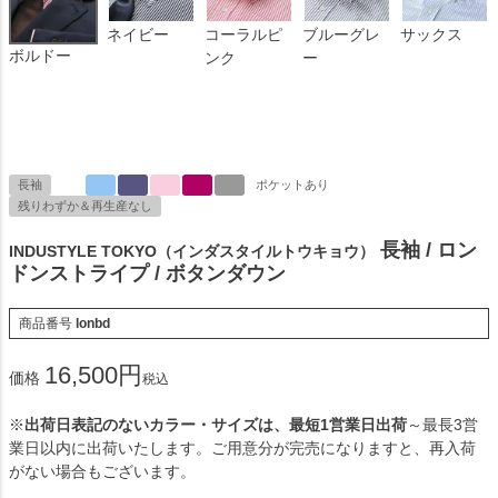
ネイビー
コーラルピ
ブルーグレ
サックス
ボルドー
ンク
ー
長袖
ポケットあり
残りわずか＆再生産なし
長袖 / ロン
INDUSTYLE TOKYO（インダスタイルトウキョウ）
ドンストライプ / ボタンダウン
商品番号
lonbd
16,500
価格
税込
※
出荷日表記のないカラー・サイズは、最短1営業日出荷
～最長3営
業日以内に出荷いたします。ご用意分が完売になりますと、再入荷
がない場合もございます。