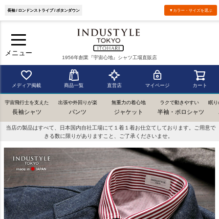
長袖 / ロンドンストライプ / ボタンダウン
▼カラー・サイズを選ぶ
メニュー
1956年創業『宇宙心地』シャツ工場直販店
メディア掲載
商品一覧
直営店
マイページ
カート
宇宙飛行士を支えた
出張や外回りが楽
無重力の着心地
ラクで動きやすい
眠り
長袖シャツ
パンツ
ジャケット
半袖・ポロシャツ
当店の製品はすべて、日本国内自社工場にて１着１着お仕立てしております。ご用意で
きる数に限りがありますこと、ご了承くださいませ。