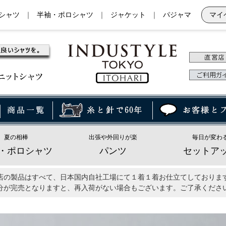
シャツ
｜
半袖・ポロシャツ
｜
ジャケット
｜
パジャマ
マイ
夏の相棒
出張や外回りが楽
毎日が変わ
・ポロシャツ
パンツ
セットア
店の製品はすべて、日本国内自社工場にて１着１着お仕立てしておりま
分が完売となりますと、再入荷がない場合もございます。ご了承くださ