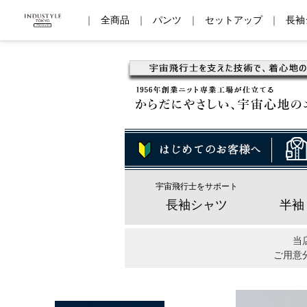
｜
全商品
｜
パンツ
｜
セットアップ
｜
長袖
宇宙飛行士をサポート
長袖シャツ
半袖
当
ご用意