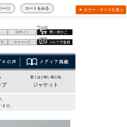
ページ
カートをみる
▼ カラー・サイズを選ぶ
る
驚くほど軽い着心地
ップ
ジャケット
す。
いませ。