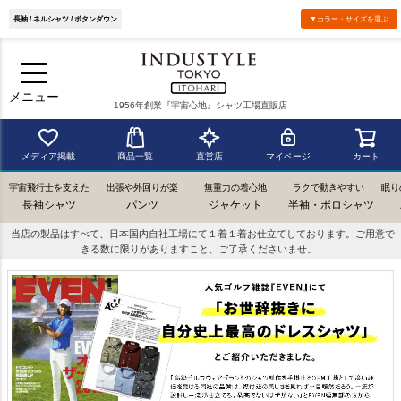
長袖 / ネルシャツ / ボタンダウン
▼カラー・サイズを選ぶ
メニュー
1956年創業『宇宙心地』シャツ工場直販店
メディア掲載
商品一覧
直営店
マイページ
カート
宇宙飛行士を支えた
出張や外回りが楽
無重力の着心地
ラクで動きやすい
眠り
長袖シャツ
パンツ
ジャケット
半袖・ポロシャツ
当店の製品はすべて、日本国内自社工場にて１着１着お仕立てしております。ご用意で
きる数に限りがありますこと、ご了承くださいませ。