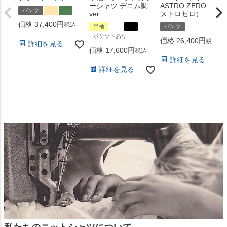
ーシャツ デニム調
ASTRO ZERO （ア
パンツ
ver
ストロゼロ）
価格
37,400
税込
半袖
パンツ
ポケットあり
価格
26,400
税込
詳細を見る
価格
17,600
税込
詳細を見る
詳細を見る