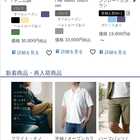
/ デニム調
/ Air Mesh Touch
ンブレー / ボタンダ
ver.
ウン
パンツ
パンツ
長袖人気No.1
長袖
オールシーズン
オールシーズン
ベルトループあり
ポケットあり
ベルトループあり
価格
19,800
税込
価格
33,000
税込
〜
価格
30,800
税込
詳細を見る
詳細を見る
詳細を見る
新着商品・再入荷商品
フライト・チノ
半袖 / オープンカラ
ハーフパンツ /