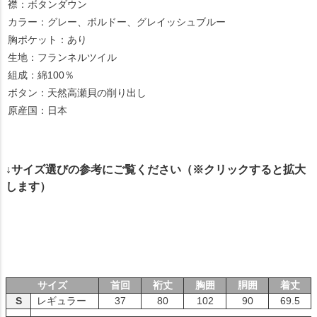
襟：ボタンダウン
カラー：グレー、ボルドー、グレイッシュブルー
胸ポケット：あり
生地：フランネルツイル
組成：綿100％
ボタン：天然高瀬貝の削り出し
原産国：日本
↓サイズ選びの参考にご覧ください（※クリックすると拡大
します）
サイズ
首回
裄丈
胸囲
胴囲
着丈
S
レギュラー
37
80
102
90
69.5