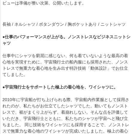
ビューは準備が整い次第、公開いたします。
長袖 / ネルシャツ / ボタンダウン / 胸ポケットあり / ニットシャツ
●仕事のパフォーマンスが上がる。ノンストレスなビジネスニットシ
ャツ
仕事中にシャツを窮屈に感じない、何も着ていないような最高の着
心地を実現すために、宇宙飛行士の船内服にも採用された、ノンス
トレスで無重力な着心地を生み出す特許技術「動体設計」でお仕立
てしました。
●宇宙飛行士をサポートした極上の着心地を、ワイシャツに。
2010年に宇宙船が打ち上げられる際、宇宙船内作業服として採用さ
れたのが、私たちがお仕立てしたシャツでした。動いてもノンスト
レスで、裾がまくり上がらず、着崩れしない。そんな点を評価して
いただき、宇宙飛行士とともに、私たちのシャツが宇宙へと飛び立
ちました。 同じ技術をワイシャツにも採用することで、ノンストレ
スで無重力な着心地のワイシャツが完成いたしました。極上の着心