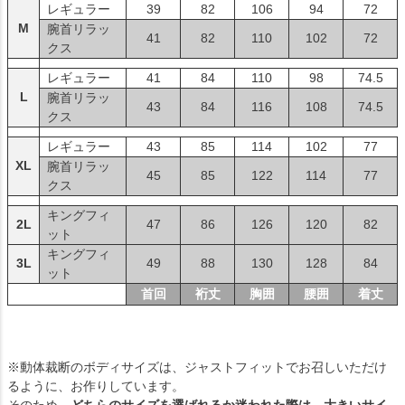
レギュラー
39
82
106
94
72
M
腕首リラッ
41
82
110
102
72
クス
レギュラー
41
84
110
98
74.5
L
腕首リラッ
43
84
116
108
74.5
クス
レギュラー
43
85
114
102
77
XL
腕首リラッ
45
85
122
114
77
クス
キングフィ
2L
47
86
126
120
82
ット
キングフィ
3L
49
88
130
128
84
ット
首回
裄丈
胸囲
腰囲
着丈
※動体裁断のボディサイズは、ジャストフィットでお召しいただけ
るように、お作りしています。
そのため、
どちらのサイズを選ばれるか迷われた際は、大きいサイ