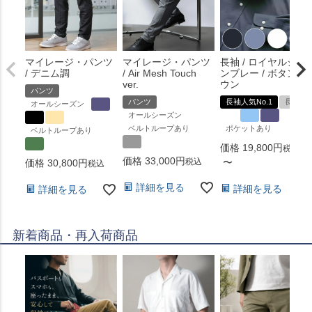
マイレージ・パンツ
マイレージ・パンツ
長袖 / ロイヤルシャ
/ デニム調
/ Air Mesh Touch
ンブレー / ボタンダ
ver.
ウン
パンツ
パンツ
長袖人気No.1
長袖
オールシーズン
オールシーズン
ベルトループあり
ポケットあり
ベルトループあり
価格
19,800
税込
価格
33,000
税込
〜
価格
30,800
税込
詳細を見る
詳細を見る
詳細を見る
新着商品・再入荷商品