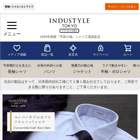
長袖 / ツイル / セミワイド
▼カラー・サイズを選ぶ
メニュー
1956年創業『宇宙心地』シャツ工場直販店
メディア掲載
商品一覧
直営店
マイページ
カート
宇宙飛行士を支えた
出張や外回りが楽
無重力の着心地
ラクで動きやすい
眠り
長袖シャツ
パンツ
ジャケット
半袖・ポロシャツ
当店の製品はすべて、日本国内自社工場にて１着１着お仕立てしております。ご用意で
きる数に限りがありますこと、ご了承くださいませ。