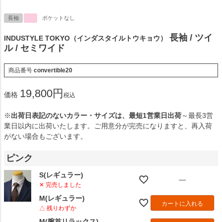
長袖
ポケットなし
長袖 / ツイ
INDUSTYLE TOKYO（インダスタイルトウキョウ）
ル / セミワイド
商品番号
convertible20
19,800
価格
税込
※
出荷日表記のないカラー・サイズは、最短1営業日出荷
～最長3営
業日以内に出荷いたします。ご用意分が完売になりますと、再入荷
がない場合もございます。
ピンク
S(レギュラー)
—
✕ 完売しました
M(レギュラー)
カートに入れる
△ 残りわずか
M(腕首リラックス)