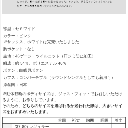
襟型：セミワイド
カラー：ピンク
※サックス、ホワイトは完売いたしました
胸ポケット：なし
生地：46ゲージ・ツイルニット（汗ジミ防止加工）
組成：綿 54％、ポリエステル 46％
ボタン：白蝶貝ボタン
カフス：コンバーチブル（ラウンドシングルとしても着用可）
原産国：日本
※動体裁断のボディサイズは、ジャストフィットでお召しいただけ
るように、お作りしています。
そのため、
どちらのサイズを選ばれるか迷われた際は、大きいサイ
ズをおすすめいたします。
首回
裄丈
胸囲
胴囲
着丈
(37-80)
レギュラー