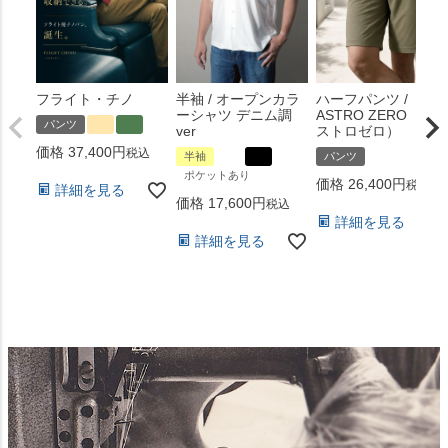
フライト・チノ
半袖 / オープンカラ
ハーフパンツ /
ーシャツ デニム調
ASTRO ZERO （ア
パンツ
ver
ストロゼロ）
価格
37,400
税込
半袖
パンツ
ポケットあり
価格
26,400
税込
詳細を見る
価格
17,600
税込
詳細を見る
詳細を見る