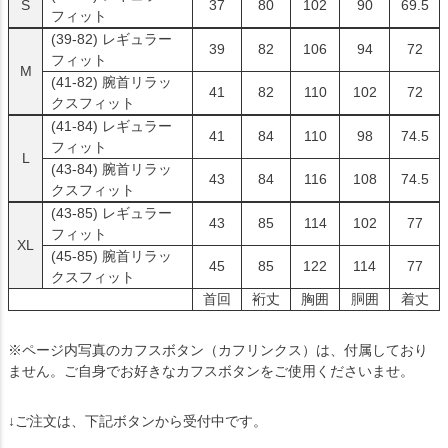
S
37
80
102
90
69.5
フィット
(39-82)
レギュラー
39
82
106
94
72
フィット
M
(41-82)
腕首リラッ
41
82
110
102
72
クスフィット
(41-84)
レギュラー
41
84
110
98
74.5
フィット
L
(43-84)
腕首リラッ
43
84
116
108
74.5
クスフィット
(43-85)
レギュラー
43
85
114
102
77
フィット
XL
(45-85)
腕首リラッ
45
85
122
114
77
クスフィット
首回
裄丈
胸囲
胴囲
着丈
※ページ内写真のカフスボタン（カフリンクス）は、付属しており
ません。ご自身でお好きなカフスボタンをご使用くださいませ。
↓ご注文は、下記ボタンから受付中です。