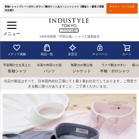
長袖 / シャンブレー / ボタンダウン / 胸ポケットあり / ニットシャツ【最短１～最長３営業
▼カラー・サイズを選
日出荷】
ぶ
メニュー
1956年創業『宇宙心地』シャツ工場直販店
メディア掲載
商品一覧
直営店
マイページ
カート
宇宙飛行士を支えた
出張や外回りが楽
無重力の着心地
ラクで動きやすい
眠り
長袖シャツ
パンツ
ジャケット
半袖・ポロシャツ
当店の製品はすべて、日本国内自社工場にて１着１着お仕立てしております。ご用意で
きる数に限りがありますこと、ご了承くださいませ。