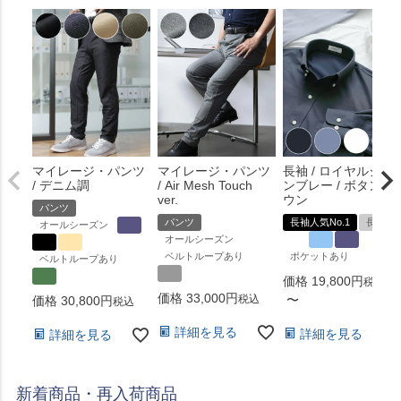
マイレージ・パンツ
マイレージ・パンツ
長袖 / ロイヤルシャ
/ デニム調
/ Air Mesh Touch
ンブレー / ボタンダ
ver.
ウン
パンツ
パンツ
長袖人気No.1
長袖
オールシーズン
オールシーズン
ベルトループあり
ポケットあり
ベルトループあり
価格
19,800
税込
価格
33,000
税込
〜
価格
30,800
税込
詳細を見る
詳細を見る
詳細を見る
新着商品・再入荷商品