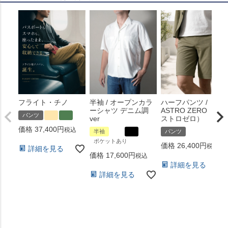
フライト・チノ
半袖 / オープンカラ
ハーフパンツ /
ーシャツ デニム調
ASTRO ZERO （ア
パンツ
ver
ストロゼロ）
価格
37,400
税込
半袖
パンツ
ポケットあり
価格
26,400
税込
詳細を見る
価格
17,600
税込
詳細を見る
詳細を見る