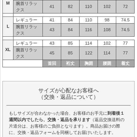
M
腕首リラッ
41
82
110
102
72
クス
レギュラー
41
84
110
98
74.5
L
腕首リラッ
43
84
116
108
74.5
クス
レギュラー
43
85
114
102
77
XL
腕首リラッ
45
85
122
114
77
クス
首回
裄丈
胸囲
腰囲
着丈
サイズが心配なお客様へ
（交換・返品について）
もしサイズが合わなかった場合、お客様のお手元に
到着後１
週間以内でしたら、交換・返品を承ります
（返品交換送料の
片道分は、お客様のご負担となります）。商品お届けの際
に、交換・返品フォームを同梱してお届けいたします。