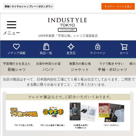
長袖 / ロイヤルシャンブレー / ボタンダウン
▼カラー・サイズを選ぶ
メニュー
1956年創業『宇宙心地』シャツ工場直販店
メディア掲載
商品一覧
直営店
マイページ
カート
宇宙飛行士を支えた
出張や外回りが楽
無重力の着心地
ラクで動きやすい
眠り
長袖シャツ
パンツ
ジャケット
半袖・ポロシャツ
当店の製品はすべて、日本国内自社工場にて１着１着お仕立てしております。ご用意で
きる数に限りがありますこと、ご了承くださいませ。