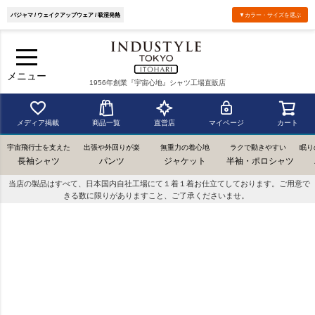
パジャマ / ウェイクアップウェア / 吸湿発熱
▼カラー・サイズを選ぶ
メニュー
1956年創業『宇宙心地』シャツ工場直販店
メディア掲載
商品一覧
直営店
マイページ
カート
宇宙飛行士を支えた
出張や外回りが楽
無重力の着心地
ラクで動きやすい
眠り
長袖シャツ
パンツ
ジャケット
半袖・ポロシャツ
当店の製品はすべて、日本国内自社工場にて１着１着お仕立てしております。ご用意で
きる数に限りがありますこと、ご了承くださいませ。