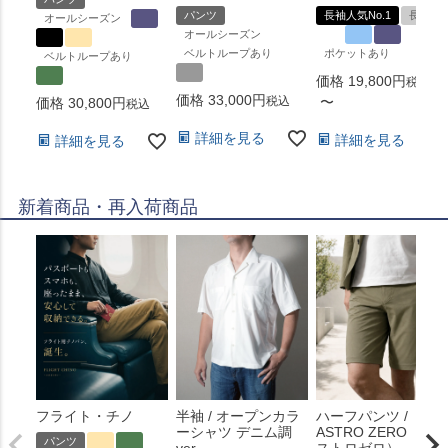
パンツ
長袖人気No.1
長袖
オールシーズン
オールシーズン
ベルトループあり
ポケットあり
ベルトループあり
価格
19,800
税込
価格
33,000
税込
〜
価格
30,800
税込
詳細を見る
詳細を見る
詳細を見る
新着商品・再入荷商品
フライト・チノ
半袖 / オープンカラ
ハーフパンツ /
ーシャツ デニム調
ASTRO ZERO （ア
パンツ
ver
ストロゼロ）