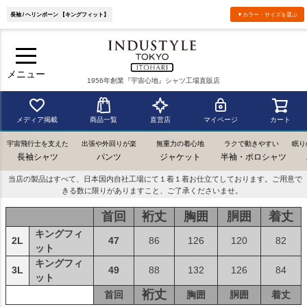
長袖 / ヘリンボーン 【キングフィット】
▼カラー・サイズを選ぶ
メニュー
1956年創業『宇宙心地』シャツ工場直販店
メディア掲載
商品一覧
直営店
マイページ
カート
宇宙飛行士を支えた
出張や外回りが楽
無重力の着心地
ラクで動きやすい
眠り
長袖シャツ
パンツ
ジャケット
半袖・ポロシャツ
当店の製品はすべて、日本国内自社工場にて１着１着お仕立てしております。ご用意で
きる数に限りがありますこと、ご了承くださいませ。
首回
裄丈
胸囲
胴囲
着丈
キングフィ
2L
47
86
126
120
82
ット
キングフィ
3L
49
88
132
126
84
ット
裄丈
首回
胸囲
胴囲
着丈