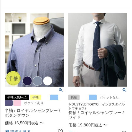
半袖人気No.1
半袖
長袖
ポケットなし
ポケットあり
INDUSTYLE TOKYO（インダスタイル
トウキョウ）
半袖 / ロイヤルシャンブレー /
長袖 / ロイヤルシャンブレー /
ボタンダウン
ワイド
価格
16,500
〜
税込
価格
19,800
〜
税込
詳細を見る