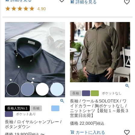
詳細を見る
4.90
長袖
ポケットなし
長袖 / ウール＆SOLOTEX / ワ
イドカラー / 胸ポケットなし /
長袖人気No.1
長袖
ニットシャツ【最短１～最長３
ポケットあり
営業日出荷】
長袖 / ロイヤルシャンブレー /
価格
22,000
税込
ボタンダウン
カートに入れる
価格
19,800
〜
税込