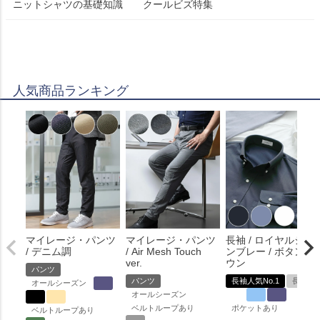
ニットシャツの基礎知識
クールビズ特集
人気商品ランキング
マイレージ・パンツ
マイレージ・パンツ
長袖 / ロイヤルシャ
/ デニム調
/ Air Mesh Touch
ンブレー / ボタンダ
ver.
ウン
パンツ
パンツ
長袖人気No.1
長袖
オールシーズン
オールシーズン
ベルトループあり
ポケットあり
ベルトループあり