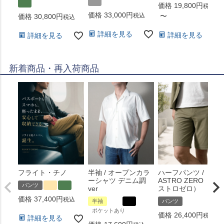
価格
19,800
税込
価格
33,000
税込
〜
価格
30,800
税込
詳細を見る
詳細を見る
詳細を見る
新着商品・再入荷商品
フライト・チノ
半袖 / オープンカラ
ハーフパンツ /
ーシャツ デニム調
ASTRO ZERO （ア
パンツ
ver
ストロゼロ）
価格
37,400
税込
半袖
パンツ
ポケットあり
価格
26,400
税込
詳細を見る