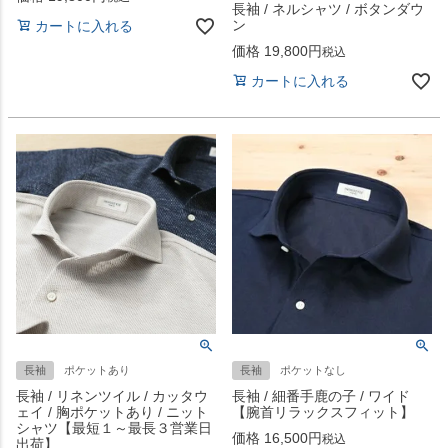
長袖 / ネルシャツ / ボタンダウ
ン
カートに入れる
価格
19,800
税込
カートに入れる
長袖
ポケットあり
長袖
ポケットなし
長袖 / リネンツイル / カッタウ
長袖 / 細番手鹿の子 / ワイド
ェイ / 胸ポケットあり / ニット
【腕首リラックスフィット】
シャツ【最短１～最長３営業日
価格
16,500
税込
出荷】