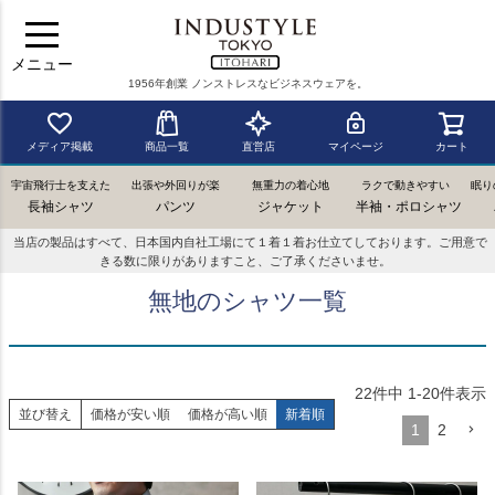
メニュー
1956年創業 ノンストレスなビジネスウェアを。
メディア掲載
商品一覧
直営店
マイページ
カート
宇宙飛行士を支えた
出張や外回りが楽
無重力の着心地
ラクで動きやすい
眠り
長袖シャツ
パンツ
ジャケット
半袖・ポロシャツ
当店の製品はすべて、日本国内自社工場にて１着１着お仕立てしております。ご用意で
きる数に限りがありますこと、ご了承くださいませ。
無地のシャツ一覧
22
件中
1
-
20
件表示
並び替え
価格が安い順
価格が高い順
新着順
1
2