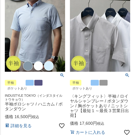
半袖
半袖
ポケットあり
ポケットあり
INDUSTYLE TOKYO（インダスタイル
〈キングフィット〉半袖 / ロイ
トウキョウ）
ヤルシャンブレー / ボタンダウ
半袖ポロシャツ / ハニカム / ボ
ン / 胸ポケットあり / ニットシ
タンダウン
ャツ【最短１～最長３営業日出
荷】
価格
16,500
税込
価格
17,600
税込
詳細を見る
カートに入れる