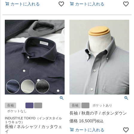
カートに入れる
カートに入れる
長袖
長袖
ポケットあり
ポケットなし
長袖 / 秋鹿の子 / ボタンダウン
INDUSTYLE TOKYO（インダスタイル
価格
16,500
税込
トウキョウ）
長袖 / ネルシャツ / カッタウェ
カートに入れる
イ